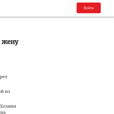
Войти
 жену
орел
ой из
 Хозяин
 на