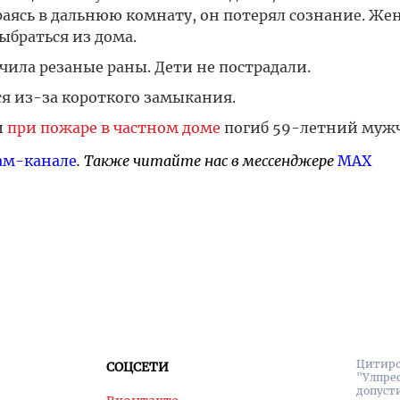
раясь в дальнюю комнату, он потерял сознание. Ж
ыбраться из дома.
ила резаные раны. Дети не пострадали.
ся из-за короткого замыкания.
и
при пожаре в частном доме
погиб 59-летний муж
ам-канале
. Также читайте нас в мессенджере
MAX
Цитиро
СОЦСЕТИ
"Улпре
допуст