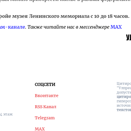
фойе музея Ленинского мемориала с 10 до 18 часов.
ам-канале
. Также читайте нас в мессенджере
MAX
Цитиро
СОЦСЕТИ
"Улпре
допуст
Вконтакте
цитир
гиперс
источн
RSS Канал
тексто
 4 этаж
Telegram
MAX