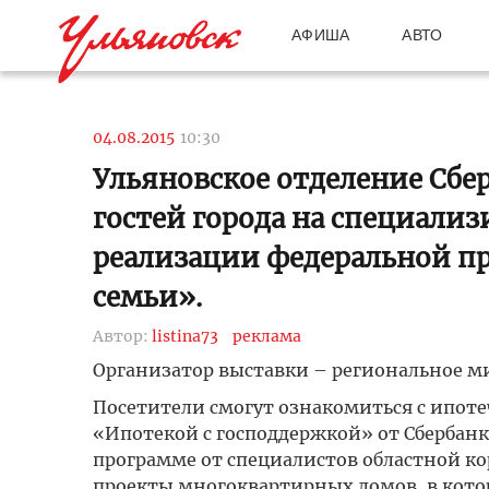
АФИША
АВТО
04.08.2015
10:30
Ульяновское отделение Сбе
гостей города на специали
реализации федеральной п
семьи».
Автор:
listina73
реклама
Организатор выставки – региональное ми
Посетители смогут ознакомиться с ипот
«Ипотекой с господдержкой» от Сбербанк
программе от специалистов областной ко
проекты многоквартирных домов, в кото