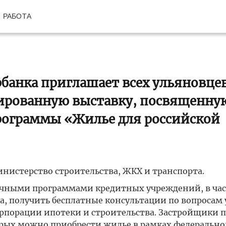
РАБОТА
рбанка приглашает всех ульяновце
зированную выставку, посвященну
рограммы «Жилье для российской
нистерство строительства, ЖКХ и транспорта.
ечными программами кредитных учреждений, в час
а, получить бесплатные консультации по вопросам 
рпорации ипотеки и строительства. Застройщики п
рых можно приобрести жилье в рамках федерально