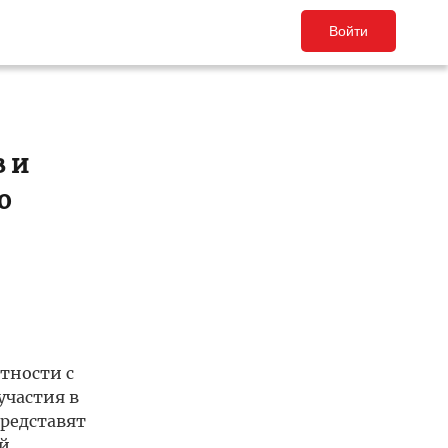
Войти
в и
ю
тности с
участия в
редставят
й