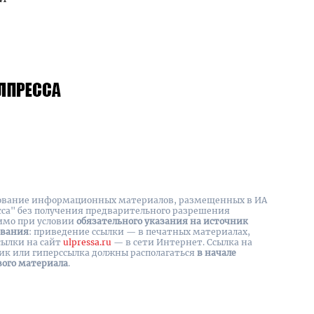
вание информационных материалов, размещенных в ИА
сса" без получения предварительного разрешения
имо при условии
обязательного указания на источник
ования
: приведение ссылки — в печатных материалах,
сылки на cайт
ulpressa.ru
— в сети Интернет. Ссылка на
ик или гиперссылка должны располагаться
в начале
вого материала
.