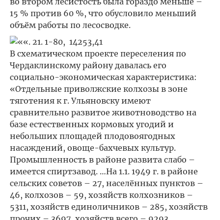
во втором лесистость была гораздо меньше –
15 % против 60 %, что обусловило меньший
объём работы по лесосводке.
В схематическом проекте переселения по
Чердаклинскому району давалась его
социально-экономическая характеристика:
«Отдельные приволжские колхозы в зоне
тяготения к г. Ульяновску имеют
сравнительно развитое животноводство на
базе естественных кормовых угодий и
небольших площадей плодовоягодных
насаждений, овоще-бахчевых культур.
Промышленность в районе развита слабо –
имеется спиртзавод. …На 1.1. 1949 г. в районе
сельских советов – 27, населённых пунктов –
46, колхозов – 59, хозяйств колхозников –
5311, хозяйств единоличников – 285, хозяйств
прочих – 3697, хозяйств всего – 9293,