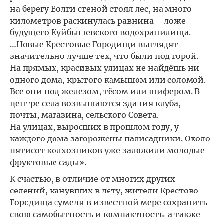
на берегу Волги стеной стоял лес, на много
километров раскинулась равнина – ложе
будущего Куйбышевского водохранилища.
…Новые Крестовые Городищи выглядят
значительно лучше тех, что были под горой.
На прямых, красивых улицах не найдёшь ни
одного дома, крытого камышом или соломой.
Все они под железом, тёсом или шифером. В
центре села возвышаются здания клуба,
почты, магазина, сельского Совета.
На улицах, выросших в прошлом году, у
каждого дома загорожены палисадники. Около
пятисот колхозников уже заложили молодые
фруктовые сады».
К счастью, в отличие от многих других
селений, канувших в лету, жители Крестово-
Городища сумели в известной мере сохранить
свою самобытность и компактность, а также