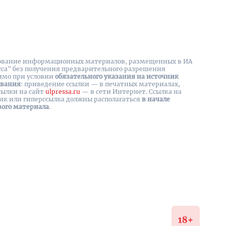
вание информационных материалов, размещенных в ИА
сса" без получения предварительного разрешения
имо при условии
обязательного указания на источник
ования
: приведение ссылки — в печатных материалах,
сылки на cайт
ulpressa.ru
— в сети Интернет. Ссылка на
ик или гиперссылка должны располагаться
в начале
вого материала
.