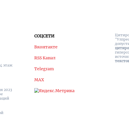
Цитиро
СОЦСЕТИ
"Улпре
допуст
Вконтакте
цитир
гиперс
источн
RSS Канал
тексто
 4 этаж
Telegram
MAX
я 2023
ре
каций
ой