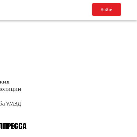
Войти
ских
 полиции
жба УМВД