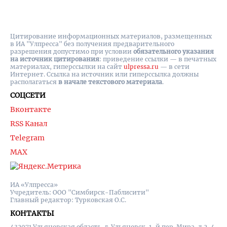
Цитирование информационных материалов, размещенных
в ИА "Улпресса" без получения предварительного
разрешения допустимо при условии
обязательного указания
на источник цитирования
: приведение ссылки — в печатных
материалах, гиперссылки на cайт
ulpressa.ru
— в сети
Интернет. Ссылка на источник или гиперссылка должны
располагаться
в начале текстового материала
.
СОЦСЕТИ
Вконтакте
RSS Канал
Telegram
MAX
ИА «Улпресса»
Учредитель: ООО "Симбирск-Паблисити"
Главный редактор: Турковская О.С.
КОНТАКТЫ
432071 Ульяновская область, г. Ульяновск, 1-й пер. Мира, д.2, 4