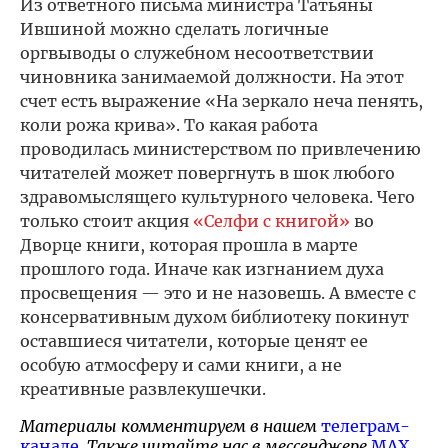
Из ответного письма министра Татьяны
Ившиной можно сделать логичные
оргвыводы о служебном несоответствии
чиновника занимаемой должности. На этот
счет есть выражение «На зеркало неча пенять,
коли рожа крива». То какая работа
проводилась министерством по привлечению
читателей может повергнуть в шок любого
здравомыслящего культурного человека. Чего
только стоит акция
«Селфи с книгой»
во
Дворце книги, которая прошла в марте
прошлого года. Иначе как изгнанием духа
просвещения — это и не назовешь. А вместе с
консервативным духом библиотеку покинут
оставшиеся читатели, которые ценят ее
особую атмосферу и сами книги, а не
креативные развлекушечки.
Материалы комментируем в нашем
телеграм-
канале
. Также читайте нас в мессенджере
MAX