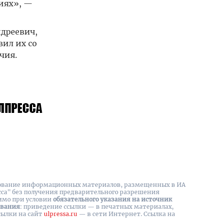
ниях», —
дреевич,
вил их со
чия.
вание информационных материалов, размещенных в ИА
сса" без получения предварительного разрешения
имо при условии
обязательного указания на источник
ования
: приведение ссылки — в печатных материалах,
сылки на cайт
ulpressa.ru
— в сети Интернет. Ссылка на