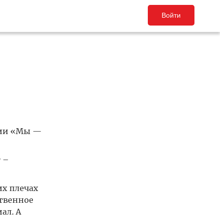
Войти
ции «Мы —
 –
их плечах
ственное
ал. А