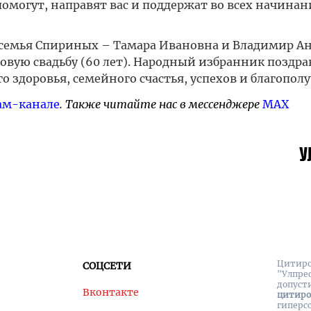
помогут, направят вас и поддержат во всех начина
семья Спириных – Тамара Ивановна и Владимир Ан
овую свадьбу (60 лет). Народный избранник поздра
 здоровья, семейного счастья, успехов и благополу
ам-канале
. Также читайте нас в мессенджере
MAX
Цитиро
СОЦСЕТИ
"Улпре
допуст
Вконтакте
цитир
гиперс