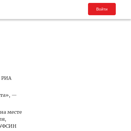
Войти
 РИА
ста», —
на месте
ля,
ГУФСИН