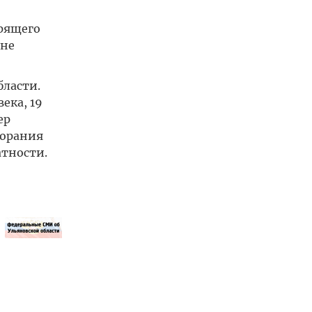
орящего
 не
бласти.
ека, 19
ер
горания
атности.