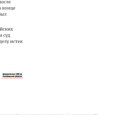
после
в конце
был
ийских
а суд
делу истек