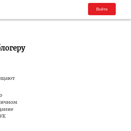
Войти
логеру
общают
о
 личном
дание
 УК