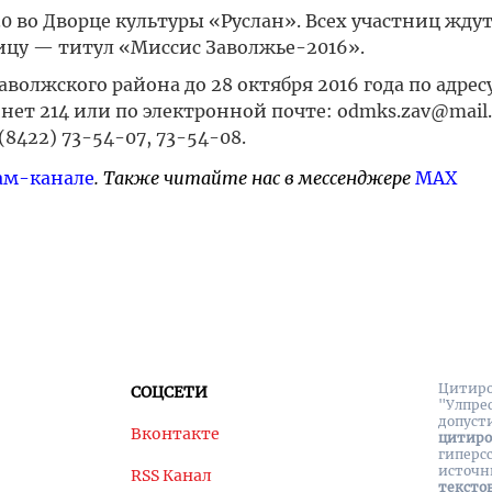
30 во Дворце культуры «Руслан». Всех участниц жду
ницу — титул «Миссис Заволжье-2016».
олжского района до 28 октября 2016 года по адрес
нет 214 или по электронной почте: odmks.zav@mail.
422) 73-54-07, 73-54-08.
ам-канале
. Также читайте нас в мессенджере
MAX
Цитиро
СОЦСЕТИ
"Улпре
допуст
Вконтакте
цитир
гиперс
источн
RSS Канал
тексто