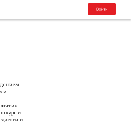
Войти
ждением
м и
ы
приятия
онкурс и
едагоги и