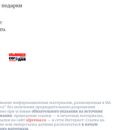
т подарки
у:
ru.
вание информационных материалов, размещенных в ИА
сса" без получения предварительного разрешения
имо при условии
обязательного указания на источник
ования
: приведение ссылки — в печатных материалах,
сылки на cайт
ulpressa.ru
— в сети Интернет. Ссылка на
ик или гиперссылка должны располагаться
в начале
вого материала
.