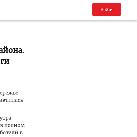
Войти
айона.
оги
ережье.
метилась
утра
 в полном
аботали в