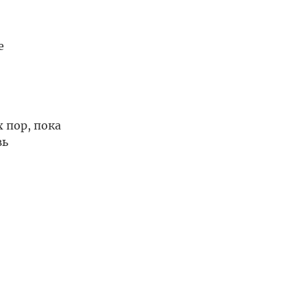
е
 пор, пока
вь