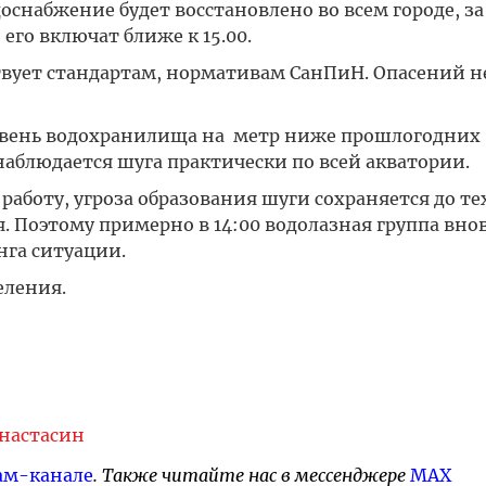
оснабжение будет восстановлено во всем городе, за
го включат ближе к 15.00.
твует стандартам, нормативам СанПиН. Опасений н
овень водохранилища на метр ниже прошлогодних
наблюдается шуга практически по всей акватории.
аботу, угроза образования шуги сохраняется до тех
ня. Поэтому примерно в 14:00 водолазная группа вно
нга ситуации.
еления.
Анастасин
ам-канале
. Также читайте нас в мессенджере
MAX