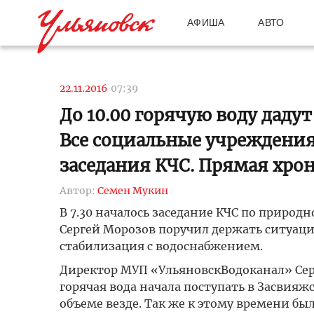
АФИША
АВТО
22.11.2016
07:39
До 10.00 горячую воду даду
Все социальные учреждения
заседания КЧС. Прямая хро
Автор:
Семен Мукин
В 7.30 началось заседание КЧС по природ
Сергей Морозов поручил держать ситуаци
стабилизация с водоснабжением.
Директор МУП «УльяновскВодоканал» Серге
горячая вода начала поступать в Засвияж
объеме везде. Так же к этому времени бы