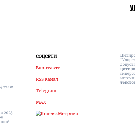
Цитиро
СОЦСЕТИ
"Улпре
допуст
Вконтакте
цитир
гиперс
источн
RSS Канал
тексто
 4 этаж
Telegram
MAX
я 2023
ре
каций