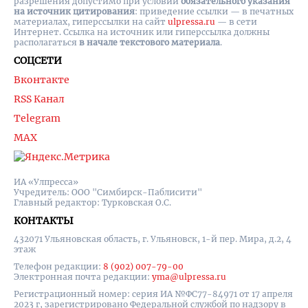
разрешения допустимо при условии
обязательного указания
на источник цитирования
: приведение ссылки — в печатных
материалах, гиперссылки на cайт
ulpressa.ru
— в сети
Интернет. Ссылка на источник или гиперссылка должны
располагаться
в начале текстового материала
.
СОЦСЕТИ
Вконтакте
RSS Канал
Telegram
MAX
ИА «Улпресса»
Учредитель: ООО "Симбирск-Паблисити"
Главный редактор: Турковская О.С.
КОНТАКТЫ
432071 Ульяновская область, г. Ульяновск, 1-й пер. Мира, д.2, 4
этаж
Телефон редакции:
8 (902) 007-79-00
Электронная почта редакции:
yma@ulpressa.ru
Регистрационный номер: серия ИА №ФС77-84971 от 17 апреля
2023 г, зарегистрировано Федеральной службой по надзору в