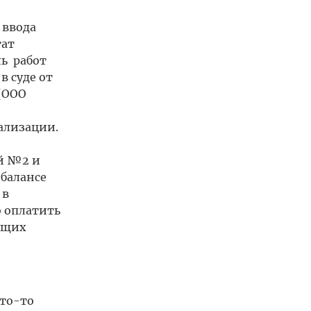
 ввода
тат
ь работ
 суде от
(ООО
ализации.
й №2 и
 балансе
 в
о оплатить
ющих
кто-то