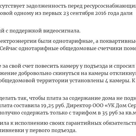
отсутствует задолженность перед ресурсоснабжающ
вой одному из первых 23 сентября 2016 года дали
 с поддержкой видеосигнала.
электроэнергии были однотарифные, а поквартивны
Сейчас однотарифные общедомовые счетчики пом
 свой счет повесить камеру у подъезда и спросил
ложение добровольно скинуться на камеры откликнул
общедомовой территории установлены 4 камеры. К
елать так, чтобы плата за содержание дома не под
 плата составила 19,25 руб. Директор ООО «УК Дом Се
лучно содержать только с тарифом в 35 руб за кв.м
ла к исполнению своих гарантийных обязательств
ивневки у первого подъезда.