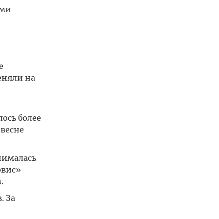
ими
е
еняли на
ось более
 весне
нималась
рвис»
.
. За