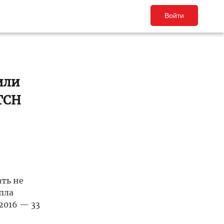
Войти
или
ТСН
ать не
пла
 2016 — 33