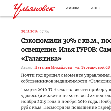
АФИША
АВТО
29.11.2016
07:34
Сэкономили 30% с кв.м., п
освещение. Илья ГУРОВ: Са
«Галактика»
Автор:
Наталья Михайлова
ул. Терешковой 6Б
Почти год прошел с момента управления
собственников недвижимости «Галактика
1 марта 2016 ТСН смогло ввести прибор уч
удалось (а может и не хотелось) за полг
ноября 2015 года и ноября 2016 года. Ноябр
руб с кв.м. Несмотря на повышение тариф