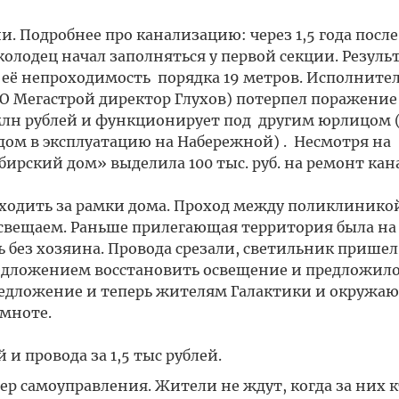
. Подробнее про канализацию: через 1,5 года после
лодец начал заполняться у первой секции. Резуль
её непроходимость порядка 19 метров. Исполнител
Мегастрой директор Глухов) потерпел поражение в
 млн рублей и функционирует под другим юрлицом 
дом в эксплуатацию на Набережной) . Несмотря на
рский дом» выделила 100 тыс. руб. на ремонт кан
ыходить за рамки дома. Проход между поликлинико
освещаем. Раньше прилегающая территория была на
 без хозяина. Провода срезали, светильник пришел
предложением восстановить освещение и предложил
предложение и теперь жителям Галактики и окружа
емноте.
 и провода за 1,5 тыс рублей.
ер самоуправления. Жители не ждут, когда за них 