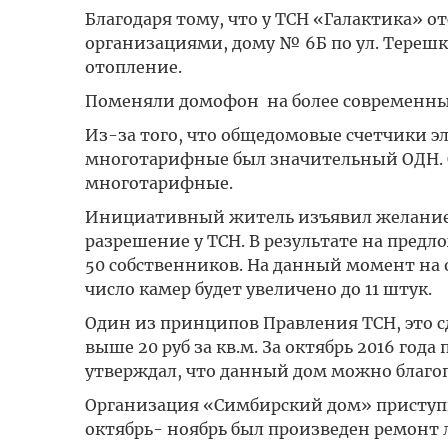
Благодаря тому, что у ТСН «Галактика» 
организациями, дому № 6Б по ул. Терешко
отопление.
Поменяли домофон на более современный
Из-за того, что общедомовые счетчики 
многотарифные был значительный ОДН. 
многотарифные.
Инициативный житель изъявил желание за
разрешение у ТСН. В результате на пред
50 собственников. На данный момент на 
число камер будет увеличено до 11 штук.
Один из принципов Правления ТСН, это сд
выше 20 руб за кв.м. За октябрь 2016 года
утверждал, что данный дом можно благопо
Организация «Симбирский дом» приступи
октябрь- ноябрь был произведен ремонт л