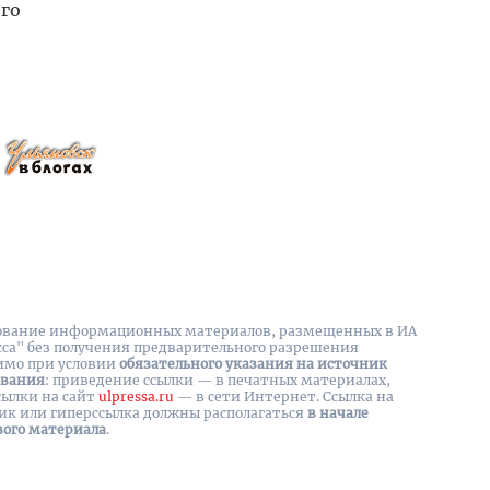
его
вание информационных материалов, размещенных в ИА
сса" без получения предварительного разрешения
имо при условии
обязательного указания на источник
ования
: приведение ссылки — в печатных материалах,
сылки на cайт
ulpressa.ru
— в сети Интернет. Ссылка на
ик или гиперссылка должны располагаться
в начале
вого материала
.