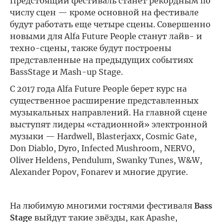
Предстоящий фестиваль станет рекордным по
числу сцен — кроме основной на фестивале
будут работать еще четыре сцены. Совершенно
новыми для Alfa Future People станут лайв- и
техно-сцены, также будут построены
представленные на предыдущих событиях
BassStage и Mash-up Stage.
С 2017 года Alfa Future People берет курс на
существенное расширение представленных
музыкальных направлений. На главной сцене
выступят лидеры «стадионной» электронной
музыки — Hardwell, Blasterjaxx, Cosmic Gate,
Don Diablo, Dyro, Infected Mushroom, NERVO,
Oliver Heldens, Pendulum, Swanky Tunes, W&W,
Alexander Popov, Fonarev и многие другие.
На любимую многими гостями фестиваля
Bass
Stage
выйдут такие звёзды, как Apashe,