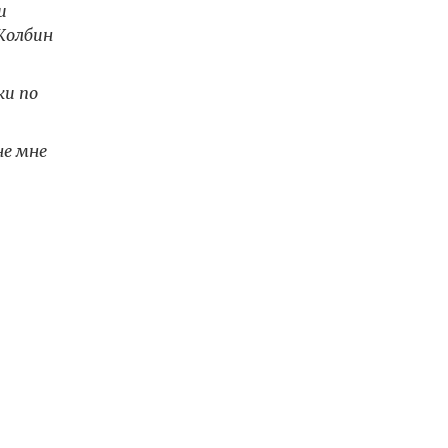
и
Колбин
ки по
не мне