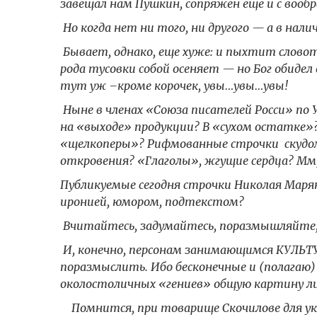
завещал нам Пушкин, сопряжен еще и с воо
Но когда нет ни того, ни другого — а в на
Бывает, однако, еще хуже: и пыхтит словотв
рода тусовки собой осеняет — но Бог обид
тут уж –кроме корочек, увы…увы…увы!
Ныне в членах «Союза писателей Росси» по 
на «выходе» продукции? В «сухом остатке»
«щелкоперы»? Рифмованные строчки скудо
откровения? «Глаголы», жгущие сердца? Мм,
Публикуемые сегодня строчки Николая Маря
иронией, юмором, подтекстом?
Вчитайтесь, задумайтесь, поразмышляйте, 
И, конечно, персонам занимающимся КУЛЬТУ
поразмыслить. Ибо бесконечные и (полагаю
околостоличных «гениев» общую картину ли
Помнится, при товарище Скочилове для укр