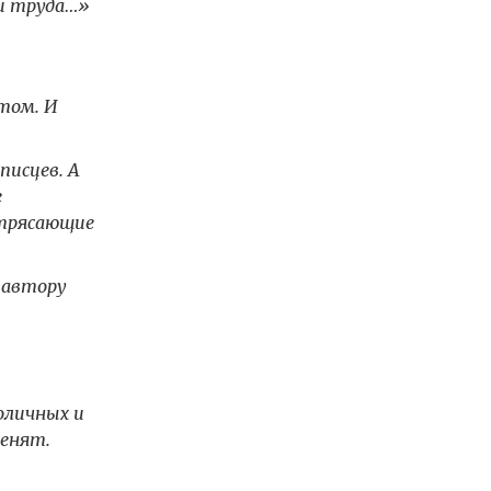
ни труда…»
том. И
писцев. А
е
отрясающие
 автору
оличных и
менят.