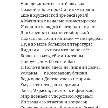
Наш девяностолетний аксакал
Поэмой «Бог» про Сталина-тирана
Ещё в хрущёвской эре засверкал!
А Матлина с печалью монастырской
И вечной жаждой благородных дел:
Для бабушки поэзии симбирской
Издать полсотни книжек — не предел…
Ну, а во мгле большой литературы
Лидолия — считай что наше всё:
Боюсь сказать, её миниатюры —
Покруче, чем Коэльо и Басё!
И Полотнянко здесь не лишний даже,
Романы — к Коновалову близки,
Ведь орден Достоевского не зря же
Ему за что-то дали пермяки!
Здесь Марасов, писатель и философ,
Мир познаёт с упорством муравья:
Из тьмы его ответов и вопросов
Сквозит антропный принцип бытия!