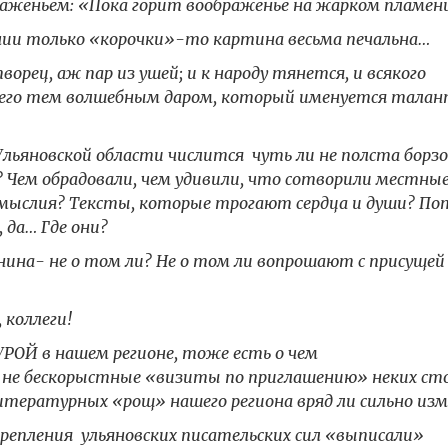
браженьем: «Пока горит воображенье на жарком пламе
личии только «корочки»-то картина весьма печальна…
орец, аж пар из ушей; и к народу тянется, и всякого
ел его тем волшебным даром, который именуется талан
Ульяновской области числится чуть ли не полста борзо
? Чем обрадовали, чем удивили, что сотворили местны
мыслия? Тексты, которые трогают сердца и души? П
 да… Где они?
нина- не о том ли? Не о том ли вопрошают с присущей
коллеги!
РОЙ в нашем регионе, тоже есть о чем
) не бескорыстные «визиты по приглашению» неких ст
тературных «рощ» нашего региона вряд ли сильно из
епления ульяновских писательских сил «выписали»