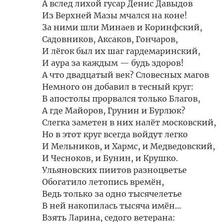
А вслед лихой гусар Денис Давыдов
Из Верхней Мазы мчался на коне!
За ними шли Минаев и Коринфский,
Садовников, Аксаков, Гончаров,
И лёгок был их шаг гардемаринский,
И аура за каждым — будь здоров!
А что двадцатый век? Словесных магов
Немного он добавил в тесный круг:
В апостолы прорвался только Благов,
А где Майоров, Грунин и Бурлюк?
Слегка заметен в них налёт московский,
Но в этот круг всегда войдут легко
И Мельников, и Хармс, и Медведовский,
И Чесноков, и Бунин, и Крушко.
Ульяновских пиитов разноцветье
Обогатило летопись времён,
Ведь только за одно тысячелетье
В ней накопилась тысяча имён…
Взять Ларина, седого ветерана: