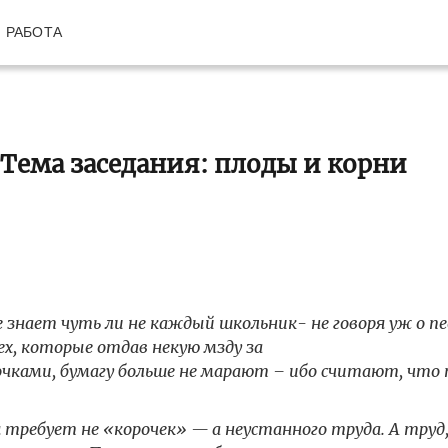
РАБОТА
 Тема заседания: плоды и корни
нает чуть ли не каждый школьник- не говоря уж о пед
х, которые отдав некую мзду за
ками, бумагу больше не марают – ибо считают, что 
требует не «корочек» — а неустанного труда. А труд,