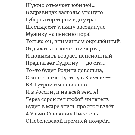
Шумно отмечает юбилей…
В здравицах застолье утонуло,
Губернатор терпит до утра:
Шестьдесят Ульяну звездануло —
Мужику на пенсию пора!
Только он, вниманьем окрылённый,
Отдыхать не хочет ни черта,
И повысить возраст пенсионный
Предлагает Кудрину — до ста…
То-то будет Родина довольна,
Станет легче Путину в Кремле —
ВВП утроится невольно
И в России, и на всей земле!
Через сорок лет любой читатель
Будет в мире знать про этот взлёт,
А Ульян Союзович Писатель
С Нобелевской премией помрёт…