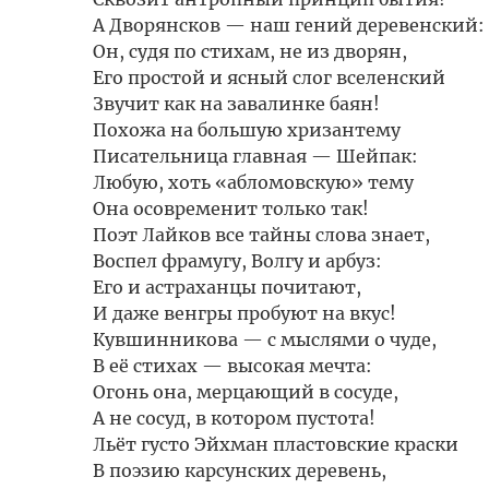
А Дворянсков — наш гений деревенский:
Он, судя по стихам, не из дворян,
Его простой и ясный слог вселенский
Звучит как на завалинке баян!
Похожа на большую хризантему
Писательница главная — Шейпак:
Любую, хоть «абломовскую» тему
Она осовременит только так!
Поэт Лайков все тайны слова знает,
Воспел фрамугу, Волгу и арбуз:
Его и астраханцы почитают,
И даже венгры пробуют на вкус!
Кувшинникова — с мыслями о чуде,
В её стихах — высокая мечта:
Огонь она, мерцающий в сосуде,
А не сосуд, в котором пустота!
Льёт густо Эйхман пластовские краски
В поэзию карсунских деревень,