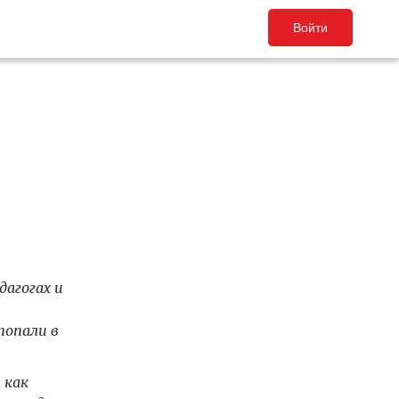
Войти
агогах и
попали в
 как