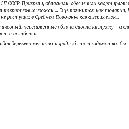
 СП СССР. Пригрели, обласкали, обеспечили квартирами 
 литературные урожаи…. Еще помнится, как товарищ 
не растущих в Среднем Поволжье кавказских елок…
чевный: пересаженные яблони давали кислушку – а ел
нят и погибают…
ок деревьев местных пород. Об этом задуматься бы 