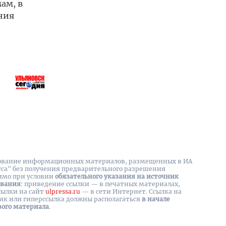
ам, в
ния
вание информационных материалов, размещенных в ИА
сса" без получения предварительного разрешения
имо при условии
обязательного указания на источник
ования
: приведение ссылки — в печатных материалах,
сылки на cайт
ulpressa.ru
— в сети Интернет. Ссылка на
ик или гиперссылка должны располагаться
в начале
вого материала
.