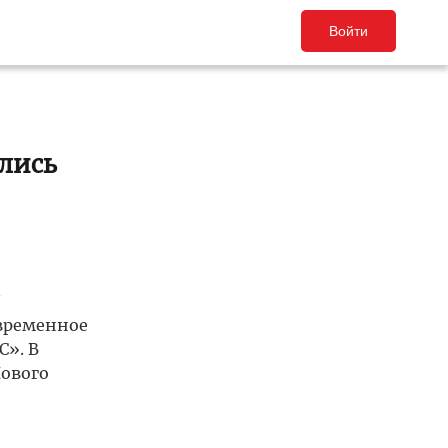
Войти
лись
.
овременное
С». В
Нового