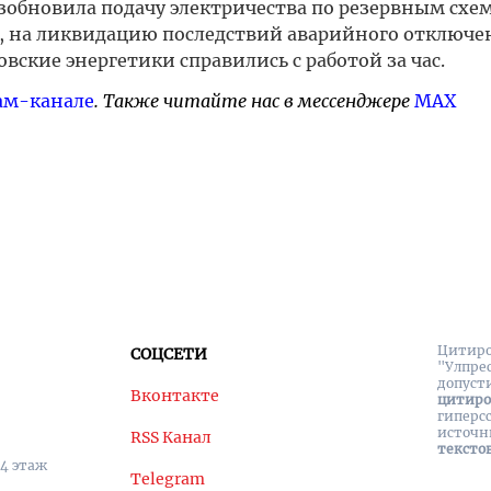
озобновила подачу электричества по резервным схем
, на ликвидацию последствий аварийного отключе
овские энергетики справились с работой за час.
ам-канале
. Также читайте нас в мессенджере
MAX
Цитиро
СОЦСЕТИ
"Улпре
допуст
Вконтакте
цитир
гиперс
источн
RSS Канал
тексто
 4 этаж
Telegram