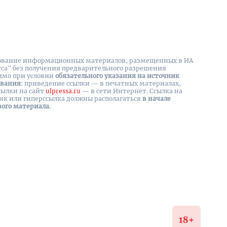
вание информационных материалов, размещенных в ИА
сса" без получения предварительного разрешения
имо при условии
обязательного указания на источник
ования
: приведение ссылки — в печатных материалах,
сылки на cайт
ulpressa.ru
— в сети Интернет. Ссылка на
ик или гиперссылка должны располагаться
в начале
вого материала
.