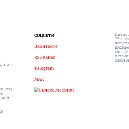
Цитиро
СОЦСЕТИ
"Улпре
допуст
Вконтакте
цитир
гиперс
источн
RSS Канал
тексто
 4 этаж
Telegram
MAX
я 2023
ре
каций
ой