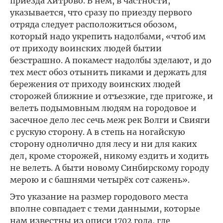
приезда Хитрово. В нём, в частности,
указывается, что сразу по приезду первого
отряда следует расположиться обозом,
который надо укрепить надолбами, «чтоб им
от приходу воинских людей бытии
безстрашно. А покамест надолбы зделают, и до
тех мест обоз отынить пиками и держать для
бережения от приходу воинских людей
сторожей ближние и отъезжие, где пригоже, и
велеть подымовным людям на городовое и
засечное дело лес сечь меж рек Волги и Свияги
с рускую сторону. А в степь на ногайскую
сторону однолично для лесу и ни для каких
дел, кроме сторожей, никому ездить и ходить
не велеть. А быти новому Синбирскому городу
мерою и с башнями четырёх сот сажень».
Это указание на размер городового места
вполне совпадает с теми данными, которые
нам известны из описи 1702 года, где