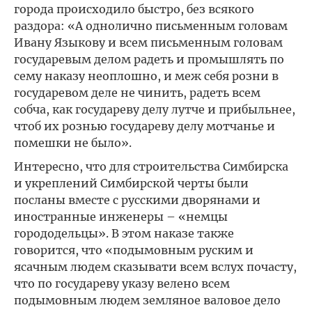
города происходило быстро, без всякого
раздора: «А однолично письменным головам
Ивану Языкову и всем письменным головам
государевым делом радеть и промышлять по
сему наказу неоплошно, и меж себя розни в
государевом деле не чинить, радеть всем
собча, как государеву делу лутче и прибыльнее,
чтоб их рознью государеву делу мотчанье и
помешки не было».
Интересно, что для строительства Симбирска
и укреплений Симбирской черты были
посланы вместе с русскими дворянами и
иностранные инженеры – «немцы
горододельцы». В этом наказе также
говорится, что «подымовным руским и
ясачным людем сказывати всем вслух почасту,
что по государеву указу велено всем
подымовным людем земляное валовое дело