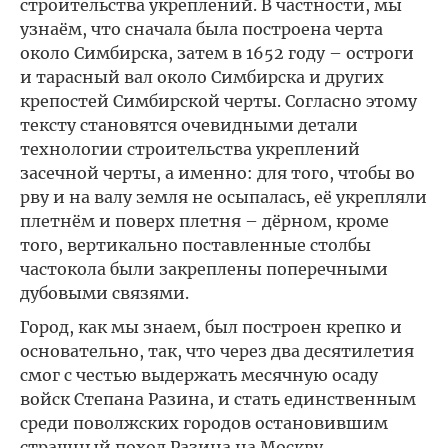
строительства укреплений. В частности, мы
узнаём, что сначала была построена черта
около Симбирска, затем в 1652 году – остроги
и тарасный вал около Симбирска и других
крепостей Симбирской черты. Согласно этому
тексту становятся очевидными детали
технологии строительства укреплений
засечной черты, а именно: для того, чтобы во
рву и на валу земля не осыпалась, её укрепляли
плетнём и поверх плетня – дёрном, кроме
того, вертикально поставленные столбы
частокола были закреплены поперечными
дубовыми связями.
Город, как мы знаем, был построен крепко и
основательно, так, что через два десятилетия
смог с честью выдержать месячную осаду
войск Степана Разина, и стать единственным
среди поволжских городов остановившим
страшный поход Разина на Москву.