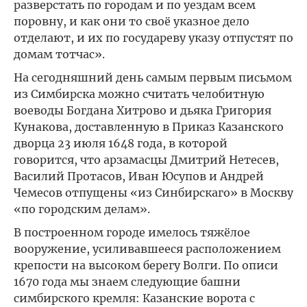
разверстать по городам и по уездам всем
поровну, и как они то своё указное дело
отделают, и их по государеву указу отпустят по
домам тотчас».
На сегодняшний день самым первым письмом
из Симбирска можно считать челобитную
воеводы Богдана Хитрово и дьяка Григория
Кунакова, доставленную в Приказ Казанского
дворца 23 июля 1648 года, в которой
говорится, что арзамасцы Дмитрий Нетесев,
Василий Протасов, Иван Юсупов и Андрей
Чемесов отпущены «из Синбирскаго» в Москву
«по городским делам».
В построенном городе имелось тяжёлое
вооружение, усиливавшееся расположением
крепости на высоком берегу Волги. По описи
1670 года мы знаем следующие башни
симбирского кремля: Казанские ворота с