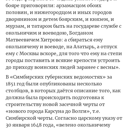
бояре приговорили: арзамасцом обоих
половин, и нижегородцом и иных городов
дворянином и детем боярским, и князем, и
мурзам, и татаром быть на государеве службе с
окольничим и воеводою, Богданом
Матвеевичем Хитрово: а сбираться ему
окольничему и воеводе, на Алатырь, а отпуск
ему с Москвы вскоре, для того что ему на степи
городы поставить и всякие крепости устроить
до приходу воинских людей заранее с весны».
В «Симбирских губернских ведомостях» за
1851 год были опубликованы несколько
столбцов, в которых даётся описание того, как
должна была происходить подготовка к
строительству новой засечной черты от
«нового города Карсуна до Волги», т.е.
Симбирской черты. Согласно царскому указу от
30 января 1648 года, «велено окольничему