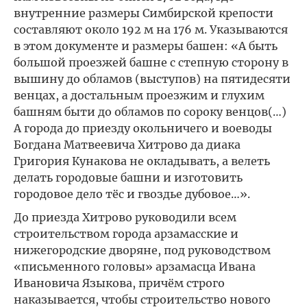
внутренние размеры Симбирской крепости
составляют около 192 м на 176 м. Указываются
в этом документе и размеры башен: «А быть
большой проезжей башне с степную сторону в
вышину до обламов (выступов) на пятидесяти
венцах, а достальным проезжим и глухим
башням быти до обламов по сороку венцов(…)
А города до приезду окольничего и воеводы
Богдана Матвеевича Хитрово да диака
Григория Кунакова не окладывать, а велеть
делать городовые башни и изготовить
городовое дело тёс и гвоздье дубовое…».
До приезда Хитрово руководили всем
строительством города арзамасские и
нижегородские дворяне, под руководством
«письменного головы» арзамасца Ивана
Ивановича Языкова, причём строго
наказывается, чтобы строительство нового