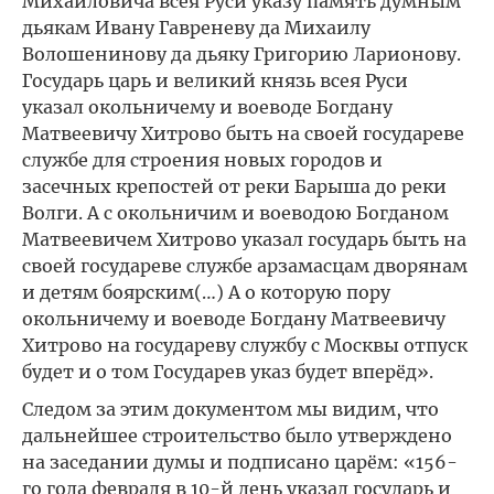
Михайловича всея Руси указу память думным
дьякам Ивану Гавреневу да Михаилу
Волошенинову да дьяку Григорию Ларионову.
Государь царь и великий князь всея Руси
указал окольничему и воеводе Богдану
Матвеевичу Хитрово быть на своей государеве
службе для строения новых городов и
засечных крепостей от реки Барыша до реки
Волги. А с окольничим и воеводою Богданом
Матвеевичем Хитрово указал государь быть на
своей государеве службе арзамасцам дворянам
и детям боярским(…) А о которую пору
окольничему и воеводе Богдану Матвеевичу
Хитрово на государеву службу с Москвы отпуск
будет и о том Государев указ будет вперёд».
Следом за этим документом мы видим, что
дальнейшее строительство было утверждено
на заседании думы и подписано царём: «156-
го года февраля в 10-й день указал государь и