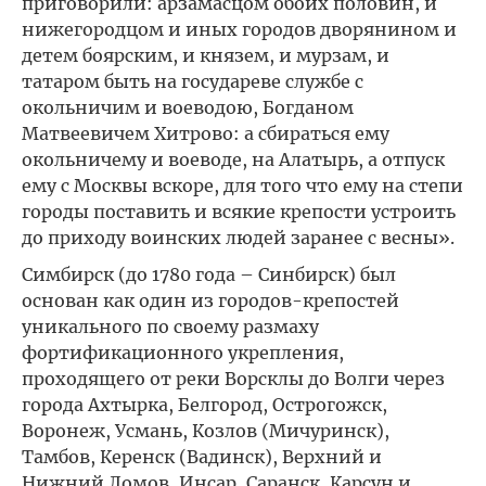
приговорили: арзамасцом обоих половин, и
нижегородцом и иных городов дворянином и
детем боярским, и князем, и мурзам, и
татаром быть на государеве службе с
окольничим и воеводою, Богданом
Матвеевичем Хитрово: а сбираться ему
окольничему и воеводе, на Алатырь, а отпуск
ему с Москвы вскоре, для того что ему на степи
городы поставить и всякие крепости устроить
до приходу воинских людей заранее с весны».
Симбирск (до 1780 года – Синбирск) был
основан как один из городов-крепостей
уникального по своему размаху
фортификационного укрепления,
проходящего от реки Ворсклы до Волги через
города Ахтырка, Белгород, Острогожск,
Воронеж, Усмань, Козлов (Мичуринск),
Тамбов, Керенск (Вадинск), Верхний и
Нижний Ломов, Инсар, Саранск, Карсун и