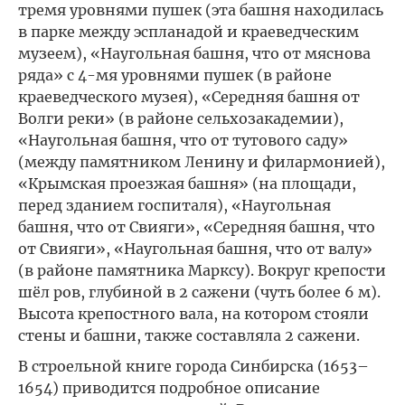
тремя уровнями пушек (эта башня находилась
в парке между эспланадой и краеведческим
музеем), «Наугольная башня, что от мяснова
ряда» с 4-мя уровнями пушек (в районе
краеведческого музея), «Середняя башня от
Волги реки» (в районе сельхозакадемии),
«Наугольная башня, что от тутового саду»
(между памятником Ленину и филармонией),
«Крымская проезжая башня» (на площади,
перед зданием госпиталя), «Наугольная
башня, что от Свияги», «Середняя башня, что
от Свияги», «Наугольная башня, что от валу»
(в районе памятника Марксу). Вокруг крепости
шёл ров, глубиной в 2 сажени (чуть более 6 м).
Высота крепостного вала, на котором стояли
стены и башни, также составляла 2 сажени.
В строельной книге города Синбирска (1653–
1654) приводится подробное описание