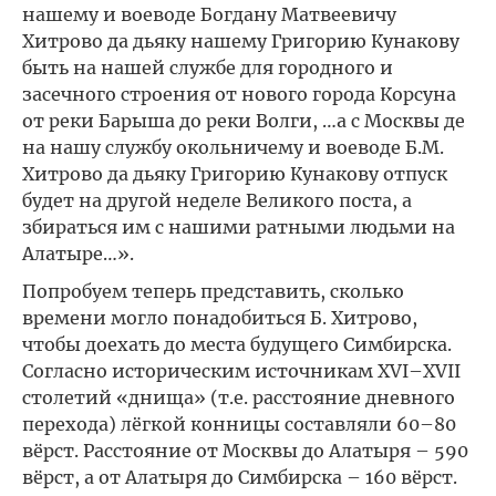
нашему и воеводе Богдану Матвеевичу
Хитрово да дьяку нашему Григорию Кунакову
быть на нашей службе для городного и
засечного строения от нового города Корсуна
от реки Барыша до реки Волги, …а с Москвы де
на нашу службу окольничему и воеводе Б.М.
Хитрово да дьяку Григорию Кунакову отпуск
будет на другой неделе Великого поста, а
збираться им с нашими ратными людьми на
Алатыре…».
Попробуем теперь представить, сколько
времени могло понадобиться Б. Хитрово,
чтобы доехать до места будущего Симбирска.
Согласно историческим источникам XVI–XVII
столетий «днища» (т.е. расстояние дневного
перехода) лёгкой конницы составляли 60–80
вёрст. Расстояние от Москвы до Алатыря – 590
вёрст, а от Алатыря до Симбирска – 160 вёрст.