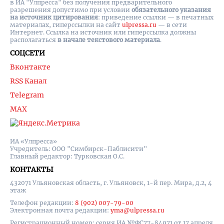
в ИА "Улпресса" без получения предварительного
разрешения допустимо при условии
обязательного указания
на источник цитирования
: приведение ссылки — в печатных
материалах, гиперссылки на cайт
ulpressa.ru
— в сети
Интернет. Ссылка на источник или гиперссылка должны
располагаться
в начале текстового материала
.
СОЦСЕТИ
Вконтакте
RSS Канал
Telegram
MAX
ИА «Улпресса»
Учредитель: ООО "Симбирск-Паблисити"
Главный редактор: Турковская О.С.
КОНТАКТЫ
432071 Ульяновская область, г. Ульяновск, 1-й пер. Мира, д.2, 4
этаж
Телефон редакции:
8 (902) 007-79-00
Электронная почта редакции:
yma@ulpressa.ru
Регистрационный номер: серия ИА №ФС77-84971 от 17 апреля