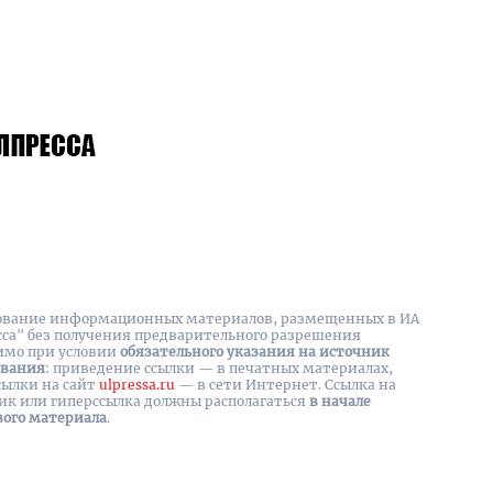
вание информационных материалов, размещенных в ИА
сса" без получения предварительного разрешения
имо при условии
обязательного указания на источник
ования
: приведение ссылки — в печатных материалах,
сылки на cайт
ulpressa.ru
— в сети Интернет. Ссылка на
ик или гиперссылка должны располагаться
в начале
вого материала
.