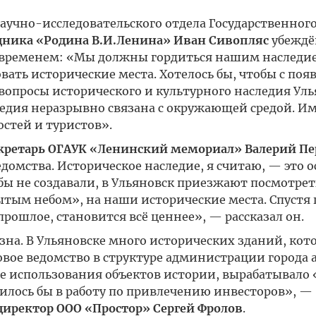
учно-исследовательского отдела Государственног
ника «Родина В.И.Ленина» Иван Сивопляс
убеждё
 временем: «Мы должны гордиться нашим наследи
вать исторические места. Хотелось бы, чтобы с по
опросы исторического и культурного наследия Уль
ледия неразрывно связана с окружающей средой. И
остей и туристов».
кретарь ОГАУК «Ленинский мемориал» Валерий П
домства. Историческое наследие, я считаю, — это о
бы не создавали, в Ульяновск приезжают посмотрет
тым небом», на наши исторические места. Спустя 
ошлое, становится всё ценнее», — рассказал он.
езна. В Ульяновске много исторических зданий, кот
овое ведомство в структуре администрации города 
е использования объектов истории, вырабатывало 
илось бы в работу по привлечению инвесторов», —
директор ООО «Простор» Сергей Фролов
.