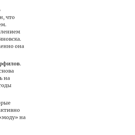
о
н, что
ем.
явлением
яновска.
менно она
ерфилов
.
снова
ь на
годы
орые
активно
«моду» на