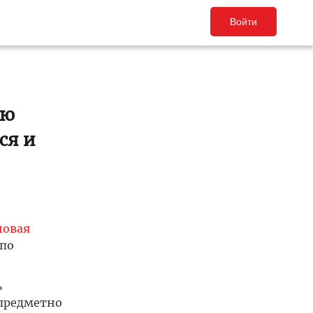
Войти
ию
ся и
новая
 по
ь
 предметно