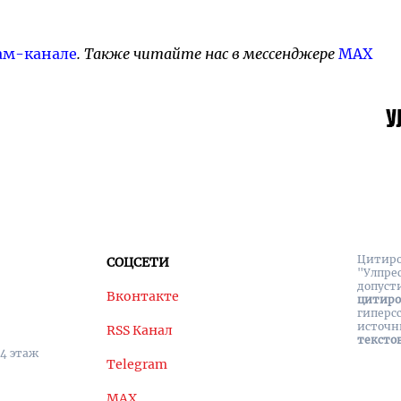
ам-канале
. Также читайте нас в мессенджере
MAX
Цитиро
СОЦСЕТИ
"Улпре
допуст
Вконтакте
цитир
гиперс
источн
RSS Канал
тексто
 4 этаж
Telegram
MAX