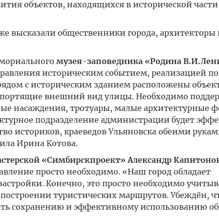
ития объектов, находящихся в исторической части
же высказали общественники города, архитекторы 
емориального
музея-заповедника «Родина В.И.Лен
управления историческим событием, реализацией п
 рядом с историческим зданием расположены объек
 портящие внешний вид улицы. Необходимо подде
ные насаждения, тротуары, малые архитектурные 
руктурное подразделение администрации будет эфф
тво историков, краеведов Ульяновска обеими рука
ила Ирина Котова.
астерской «Симбирскпроект» Александр Капитоно
равление просто необходимо. «Наш город обладает
астройки. Конечно, это просто необходимо учитыв
 построении туристических маршрутов. Убеждён, ч
вать сохранению и эффективному использованию о