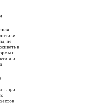
и
ина»
олитики
ты, не
рживать в
формы и
ективно
ми
в
ать при
то
бъектов