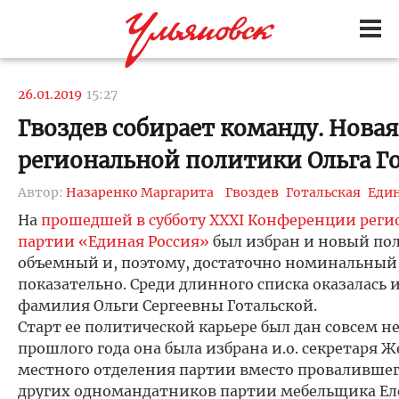
26.01.2019
15:27
Гвоздев собирает команду. Новая
региональной политики Ольга Г
Автор:
Назаренко Маргарита
Гвоздев
Готальская
Един
На
прошедшей в субботу XXXI Конференции реги
партии «Единая Россия»
был избран и новый пол
объемный и, поэтому, достаточно номинальный,
показательно. Среди длинного списка оказалась 
фамилия Ольги Сергеевны Готальской.
Старт ее политической карьере был дан совсем не
прошлого года она была избрана и.о. секретаря
местного отделения партии вместо провалившег
других одномандатников партии мебельщика Ел