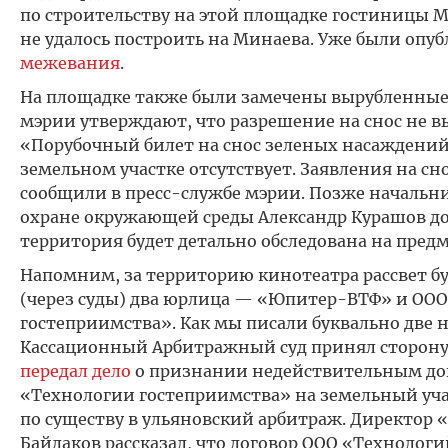
по строительству на этой площадке гостиницы Ma
не удалось построить на Минаева. Уже были оп
межевания
.
На площадке также были замечены вырубленные 
мэрии утверждают, что разрешение на снос не в
«Порубочный билет на снос зеленых насаждени
земельном участке отсутствует. Заявления на сн
сообщили в пресс-службе мэрии. Позже начальн
охране окружающей среды Александр Курашов до
территория будет детально обследована на пред
Напомним, за территорию кинотеатра рассвет б
(через суды) два юрлица — «Юпитер-ВТФ» и ОО
гостеприимства». Как мы писали буквально две н
Кассационный Арбитражный суд принял сторон
передал дело
о признании недействительным до
«Технологии гостеприимства» на земельный уча
по существу в ульяновский арбитраж. Директор
Байдаков рассказал, что договор ООО «Технолог