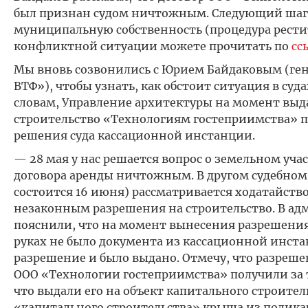
был признан судом ничтожным. Следующий шаг 
муниципальную собственность (процедура рест
конфликтной ситуации можете прочитать по
сс
Мы вновь созвонились с Юрием Байдаковым (ге
ВТФ»), чтобы узнать, как обстоит ситуация в судах
словам, Управление архитектуры на момент выд
строительство «Технологиям гостеприимства» п
решения суда кассационной инстанции.
— 28 мая у нас решается вопрос о земельном уча
договора аренды ничтожным. В другом судебном 
состоится 16 июня) рассматривается ходатайств
незаконным разрешения на строительство. В а
пояснили, что на момент вынесения разрешения
руках не было документа из кассационной инст
разрешение и было выдано. Отмечу, что разреше
ООО «Технологии гостеприимства» получили за 
что выдали его на объект капитального строительс
«капитального строительства» крыша из полика