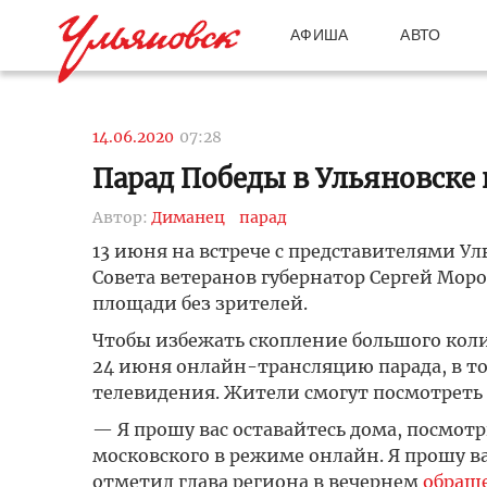
АФИША
АВТО
14.06.2020
07:28
Парад Победы в Ульяновске 
Автор:
Диманец
парад
13 июня на встрече с представителями У
Совета ветеранов губернатор Сергей Мор
площади без зрителей.
Чтобы избежать скопление большого коли
24 июня онлайн-трансляцию парада, в т
телевидения. Жители смогут посмотреть п
— Я прошу вас оставайтесь дома, посмот
московского в режиме онлайн. Я прошу в
отметил глава региона в вечернем
обращ