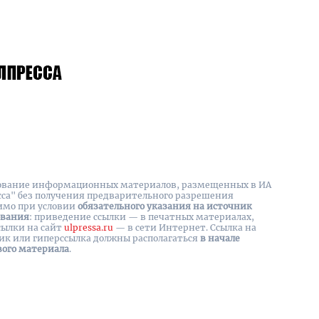
вание информационных материалов, размещенных в ИА
сса" без получения предварительного разрешения
имо при условии
обязательного указания на источник
ования
: приведение ссылки — в печатных материалах,
сылки на cайт
ulpressa.ru
— в сети Интернет. Ссылка на
ик или гиперссылка должны располагаться
в начале
вого материала
.