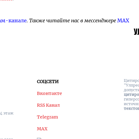
ам-канале
. Также читайте нас в мессенджере
MAX
Цитиро
СОЦСЕТИ
"Улпре
допуст
Вконтакте
цитир
гиперс
источн
RSS Канал
тексто
 4 этаж
Telegram
MAX