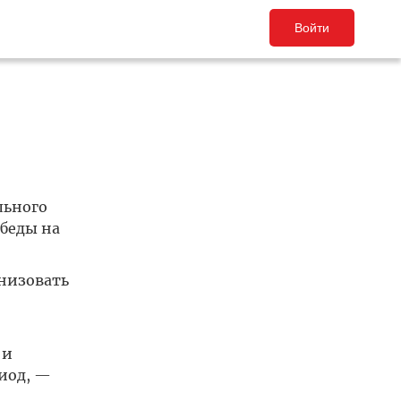
Войти
льного
обеды на
анизовать
 и
иод, —