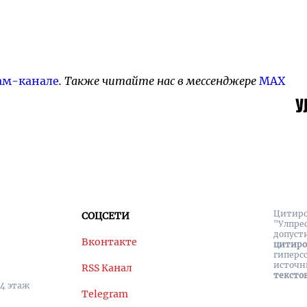
ам-канале
. Также читайте нас в мессенджере
MAX
Цитиро
СОЦСЕТИ
"Улпре
допуст
Вконтакте
цитир
гиперс
источн
RSS Канал
тексто
 4 этаж
Telegram