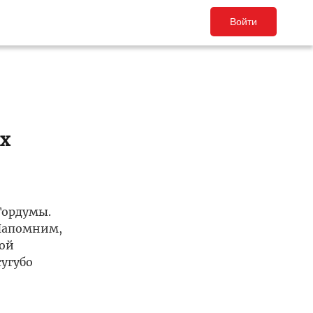
Войти
х
Гордумы.
 Напомним,
кой
сугубо