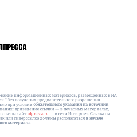
вание информационных материалов, размещенных в ИА
сса" без получения предварительного разрешения
имо при условии
обязательного указания на источник
ования
: приведение ссылки — в печатных материалах,
сылки на cайт
ulpressa.ru
— в сети Интернет. Ссылка на
ик или гиперссылка должны располагаться
в начале
вого материала
.