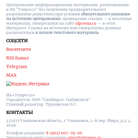
Цитирование информационных материалов, размещенных
в ИА "Улпресса" без получения предварительного
разрешения допустимо при условии
обязательного указания
на источник цитирования
: приведение ссылки — в печатных
материалах, гиперссылки на cайт
ulpressa.ru
— в сети
Интернет. Ссылка на источник или гиперссылка должны
располагаться
в начале текстового материала
.
СОЦСЕТИ
Вконтакте
RSS Канал
Telegram
MAX
ИА «Улпресса»
Учредитель: ООО "Симбирск-Паблисити"
Главный редактор: Турковская О.С.
КОНТАКТЫ
432071 Ульяновская область, г. Ульяновск, 1-й пер. Мира, д.2, 4
этаж
Телефон редакции:
8 (902) 007-79-00
Электронная почта редакции:
yma@ulpressa.ru