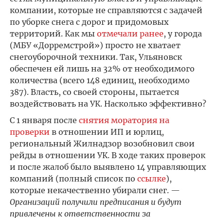
компании, которые не справляются с задачей
по уборке снега с дорог и придомовых
территорий. Как мы
отмечали ранее
, у города
(МБУ «Дорремстрой») просто не хватает
снегоуборочной техники. Так, Ульяновск
обеспечен ей лишь на 32% от необходимого
количества (всего 148 единиц, необходимо
387). Власть, со своей стороны, пытается
воздействовать на УК. Насколько эффективно?
С 1 января после
снятия моратория на
проверки
в отношении ИП и юрлиц,
региональный Жилнадзор возобновил свои
рейды в отношении УК. В ходе таких проверок
и после жалоб было выявлено 14 управляющих
компаний (полный список по
ссылке
),
которые некачественно убирали снег. —
Организаций получили предписания и будут
привлечены к ответственности за