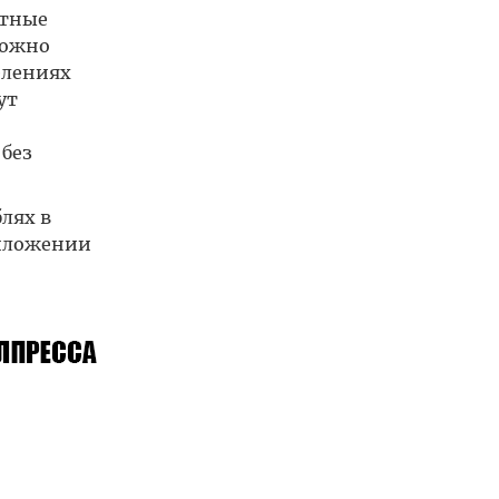
ютные
можно
елениях
ут
 без
лях в
риложении