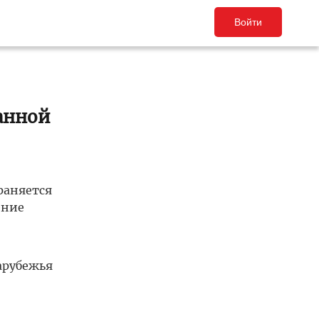
Войти
ранной
раняется
ение
арубежья