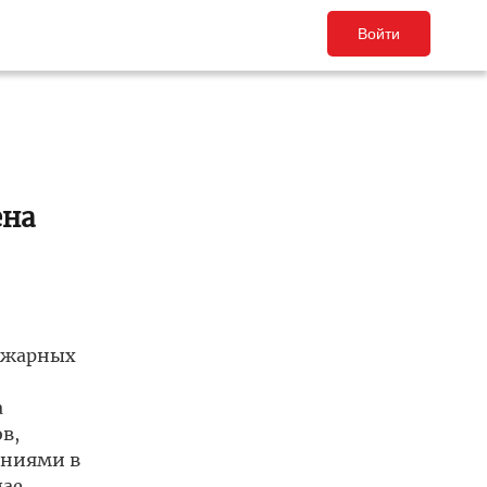
Войти
ена
пожарных
а
в,
ениями в
мае