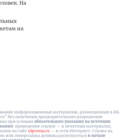
ловек. На
ольных
жетам на
вание информационных материалов, размещенных в ИА
сса" без получения предварительного разрешения
имо при условии
обязательного указания на источник
ования
: приведение ссылки — в печатных материалах,
сылки на cайт
ulpressa.ru
— в сети Интернет. Ссылка на
ик или гиперссылка должны располагаться
в начале