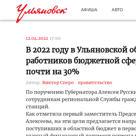
АФИША
АВТО
12.04.2022
17:00
В 2022 году в Ульяновской 
работников бюджетной сфер
почти на 30%
Автор:
Виктор Сперо
правительство
По поручению Губернатора Алексея Русс
сотрудникам региональной Службы граж
станций.
Как отметила первый заместитель Предс
Алексеева, на эти цели предлагается нап
поступивших в областной бюджет в перв
главный финансовый документ региона п