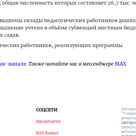
общая численность которых составляет 26,7 тыс. че
% повышены оклады педагогических работников дошк
овышение учтено в объёме субвенций местным бюд
 садов.
ических работников, реализующих программы
ам-канале
. Также читайте нас в мессенджере
MAX
Цитиро
СОЦСЕТИ
"Улпре
допуст
Вконтакте
цитир
гиперс
источн
RSS Канал