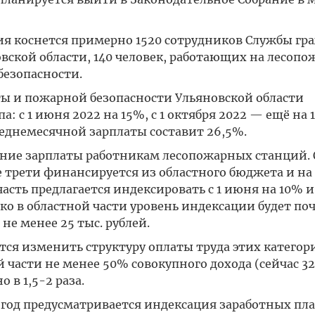
ия коснется примерно 1520 сотрудников Службы гр
вской области, 140 человек, работающих на лесоп
безопасности.
 и пожарной безопасности Ульяновской области
а: с 1 июня 2022 на 15%, с 1 октября 2022 — ещё на 
еднемесячной зарплаты составит 26,5%.
чение зарплаты работникам лесопожарных станций.
е трети финансируется из областного бюджета и на
сть предлагается индексировать с 1 июня на 10% и 
ько в областной части уровень индексации будет поч
не менее 25 тыс. рублей.
ается изменить структуру оплаты труда этих категор
 части не менее 50% совокупного дохода (сейчас 32
 в 1,5-2 раза.
год предусматривается индексация заработных пла