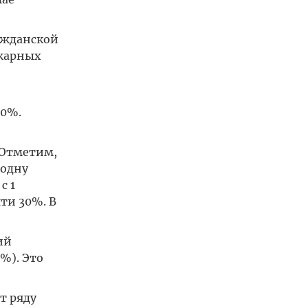
ажданской
ожарных
10%.
 Отметим,
 одну
с 1
ти 30%. В
ий
%). Это
т ряду