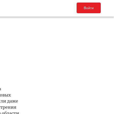
Войти
в
ковых
или даже
стрения
в области