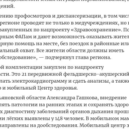
дений.
ению профосмотров и диспансеризации, в том чис
 регионе проводят не только в медучреждениях, но 
акупленных по нацпроекту «Здравоохранение». П
арным ФАПам и дают возможность оказывать жител
ную помощь на месте, без поездок в районные ил
мальный охват. Все жители области должны иметь
бследование», — подчеркнул глава региона.
й комплектации закуплен по нацпроекту
сти. Это 21 передвижной фельдшерско-акушерский
лать электрокардиограмму и сдать анализы, а такж
и мобильный Центр здоровья.
яновской области Александра Гашкова, внедрение
ть патологии на ранних этапах и сохранять здоро
х диагностику заболеваний органов дыхания прошл
гии лёгких выявлены у 148 человек. В мобильном м
6 направлены на дообследования. Мобильный центр з