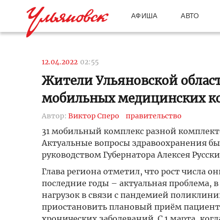
АФИША
АВТО
12.04.2022
02:55
Жители Ульяновской област
мобильных медицинских к
Автор:
Виктор Сперо
правительство
31 мобильный комплекс разной комплект
Актуальные вопросы здравоохранения бы
руководством Губернатора Алексея Русских
Глава региона отметил, что рост числа о
последние годы – актуальная проблема, в
нагрузок в связи с пандемией поликлин
приостановить плановый приём пациенто
хронических заболеваний. С 1 марта, ког