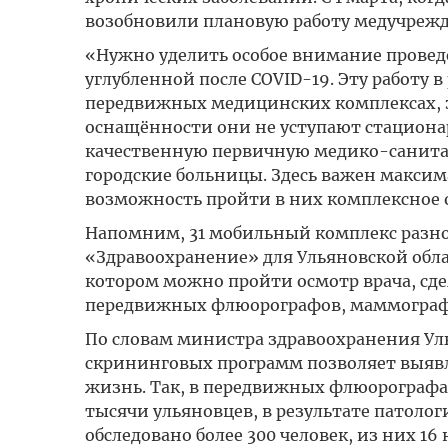
возобновили плановую работу медучреж
«Нужно уделить особое внимание провед
углубленной после COVID-19. Эту работу в
передвижных медицинских комплексах, з
оснащённости они не уступают стацион
качественную первичную медико-санитар
городские больницы. Здесь важен макси
возможность пройти в них комплексное о
Напомним, 31 мобильный комплекс разно
«Здравоохранение» для Ульяновской обла
котором можно пройти осмотр врача, сде
передвижных флюорографов, маммограф 
По словам министра здравоохранения Уль
скрининговых программ позволяет выявля
жизнь. Так, в передвижных флюорографа
тысячи ульяновцев, в результате патоло
обследовано более 300 человек, из них 1