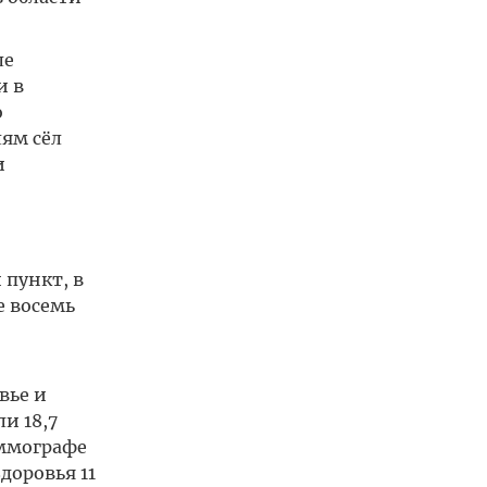
ле
и в
о
ям сёл
и
 пункт, в
е восемь
вье и
и 18,7
аммографе
доровья 11