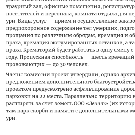
траурный зал, офисные помещения, регистратура
посетителей и персонала, комната отдыха для п
урн. Виды услуг — прием и осуществление заказ
предпохоронное содержание тел умерших, подго
прощания по различным обрядам, кремация и об
праха, кремация эксгумированных останков, а т
праха. Крематорий будет работать в одну смену с 8
году. Пропускная способность — шесть кремаций 
провожающих — до 30 человек.
Члены комиссии проект утвердили, однако архи
предложением дополнительного благоустройства 
п
роектом предусмотрено асфальтирование дорог
парковки на 22 места. Параллельно т
ерриторию к
расширять за счет земель ООО «
Зенит
» (их исто
там парк скорби и памяти с дополнительными м
урн.