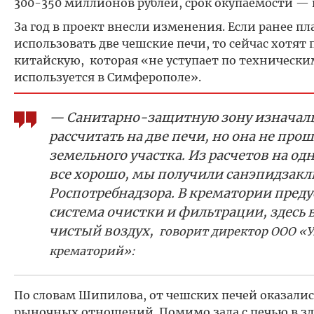
300-350 миллионов рублей, срок окупаемости — в
За год в проект внесли изменения. Если ранее п
использовать две чешские печи, то сейчас хотят 
китайскую, которая «не уступает по технически
используется в Симферополе».
— Санитарно-защитную зону изначаль
рассчитать на две печи, но она не про
земельного участка. Из расчетов на одн
все хорошо, мы получили санэпидзак
Роспотребнадзора. В крематории пре
система очистки и фильтрации, здесь
чистый воздух,
говорит директор ООО «
крематорий»:
По словам Шипилова, от чешских печей оказали
рыночных отношений. Помимо зала с печью в зд