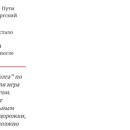
и Пути
ургский
стало
й
после
олга” по
ля игра
гом.
т
льным
 дорожки,
 должно