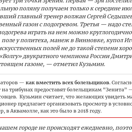
ет три точки зрения. Первая — зря постелил
альную поляну получаем только к середине июл
ывший главный тренер волжан Сергей Седыше
енный газон с подогревом. Третья — надо сте
подогрева играть на нем можно круглогодично.
поле у политеха, манеж в Винновке, купол Иг
искусственных полей не до такой степени хор
«Волгу» двукратного чемпиона России Дмитр
тоящем газоне, — отметил Кузьмин.
заторов —
как вместить всех болельщиков
. Согласн
т на трибунах предоставят болельщикам “Зенита” 
итовцев. Кузьмин считает, что желающих увидеть м
кционер предлагает организовать просмотр в условн
в Аквамолле, как это было в 2018 году.
нашем городе не происходят ежедневно, поэт