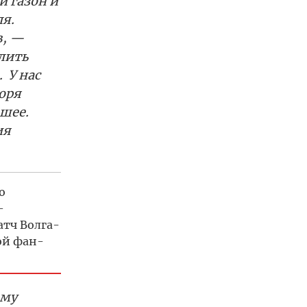
и газон и
я.
в, —
лить
 У нас
оря
ошее.
ия
о
—
атч Волга-
ой фан-
ому