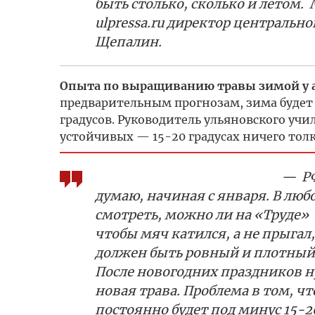
быть столько, сколько и летом.
ulpressa.ru директор центральн
Щепалин.
Опыта по выращиванию травы зимой у аг
предварительным прогнозам, зима будет
градусов. Руководитель ульяновского учи
устойчивых — 15-20 градусах ничего толк
— РФ
думаю, начиная с января. В люб
смотреть, можно ли на «Труде» 
чтобы мяч катился, а не прыгал,
должен быть ровный и плотный,
После новогодних праздников н
новая трава. Проблема в том, чт
постоянно будет под минус 15-2