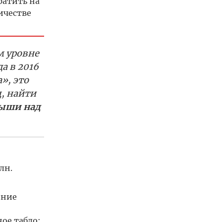
ратить на
ичестве
м уровне
а в 2016
», это
, найти
рыши над
лн.
ение
ое табло;