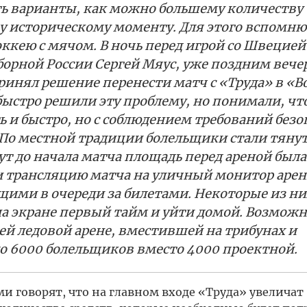
ть варианты, как можно большему количеству
 историческому моменту. Для этого вспомню
кею с мячом. В ночь перед игрой со Швецией
борной России Сергей Мяус, уже поздним вече
ринял решение перенести матч с «Труда» в «В
быстро решили эту проблему, но понимали, чт
 и быстро, но с соблюдением требований безо
 По местной традиции болельщики стали тяну
нут до начала матча площадь перед ареной была
и трансляцию матча на уличный монитор арен
щими в очереди за билетами. Некоторые из ни
а экране первый тайм и уйти домой. Возможн
ей ледовой арене, вместившей на трибунах и
о 6000 болельщиков вместо 4000 проектной.
 говорят, что на главном входе «Труда» увеличат