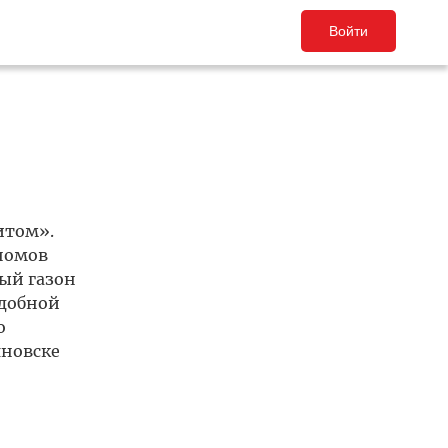
Войти
итом».
номов
ый газон
одобной
о
яновске