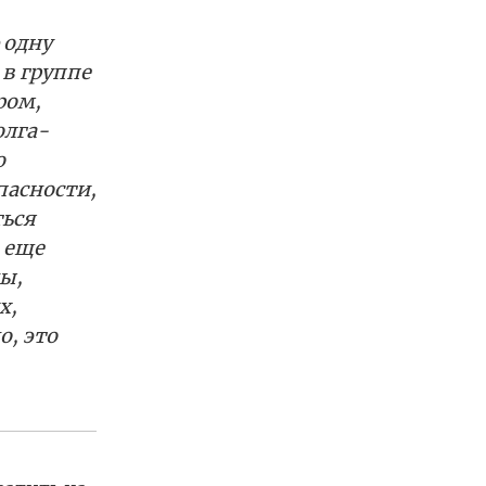
 одну
 в группе
ром,
олга-
о
пасности,
ться
 еще
ы,
х,
о, это