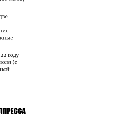
две
ение
ужные
22 году
оля (с
ьный