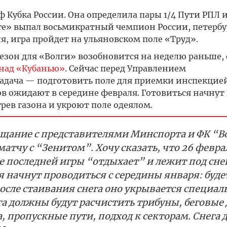
ф Кубка России. Она определила пары 1/4 Пути РПЛ 
ге» выпал восьмикратный чемпион России, петерб
я, игра пройдет на ульяновском поле «Труд».
 сезон для «Волги» возобновится на неделю раньше, 
над «Кубанью»
. Сейчас перед Управлением
адача — подготовить поле для приемки инспекцие
ов ожидают в середине февраля. Готовиться начнут 
ев газона и укроют поле одеялом.
ещание с представителями Минспорта и ФК “В
атчу с “Зенитом”. Хочу сказать, что 26 февра
ле последней игры “отдыхает” и лежит под сне
начнут проводиться с середины января: буде
после стаивания снега оно укрывается специа
га должны будут расчистить трибуны, беговые
, пропускные пути, подход к секторам. Снега