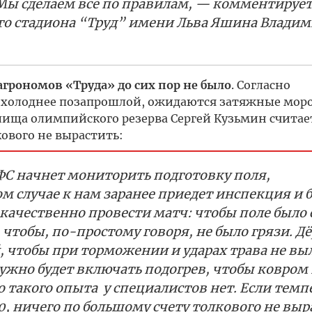
 Мы сделаем все по правилам, — комментируе
ого стадиона “Труд” имени Льва Яшина Влади
рономов «Труда» до сих пор не было
. Согласно
 холоднее позапрошлой, ожидаются затяжные моро
лища олимпийского резерва Сергей Кузьмин считает
ового не вырастить:
С начнет мониторить подготовку поля,
ом случае к нам заранее приедет инспекция и 
качественно провести матч: чтобы поле было 
 чтобы, по-простому говоря, не было грязи. Д
 чтобы при торможении и ударах трава не выл
ужно будет включать подогрев, чтобы ковром
о такого опыта у специалистов нет. Если темп
0, ничего по большому счету толкового не вы