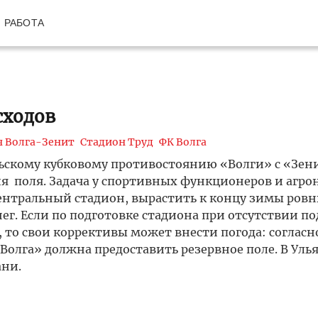
РАБОТА
сходов
 Волга-Зенит
Стадион Труд
ФК Волга
льскому кубковому противостоянию «Волги» с «Зен
я поля. Задача у спортивных функционеров и агро
ентральный стадион, вырастить к концу зимы ровн
ег. Если по подготовке стадиона при отсутствии п
, то свои коррективы может внести погода: согласн
Волга» должна предоставить резервное поле. В Уль
ани.