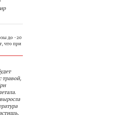
т
мир
зы до -20
, что при
будет
с травой,
ёрн
етала.
 выросла
ература
растишь,