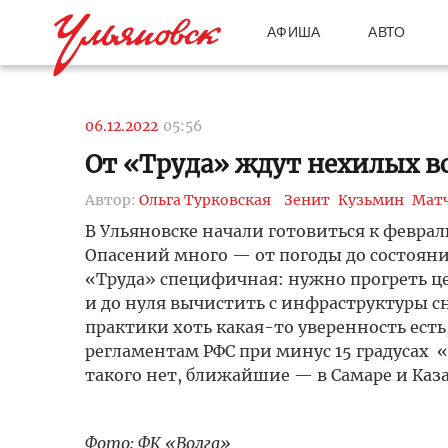
АФИША
АВТО
06.12.2022
05:56
От «Труда» ждут нехилых в
Автор:
Ольга Турковская
Зенит
Кузьмин
Матч
В Ульяновске начали готовиться к февра
Опасений много — от погоды до состояни
«Труда» специфичная: нужно прогреть ц
и до нуля вычистить с инфраструктуры сн
практики хоть какая-то уверенность есть
регламентам РФС при минус 15 градусах «
такого нет, ближайшие — в Самаре и Каз
Фото: ФК «Волга»