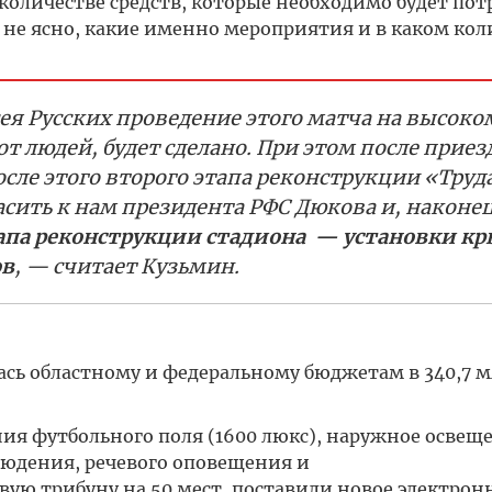
количестве средств, которые необходимо будет пот
 не ясно, какие именно мероприятия и в каком кол
ея Русских проведение этого матча на высоко
от людей, будет сделано. При этом после приезд
сле этого второго этапа реконструкции «Труда
сить к нам президента РФС Дюкова и, наконец
тапа реконструкции стадиона — установки к
ов
, — считает Кузьмин.
ась областному и федеральному бюджетам в 340,7 м
ия футбольного поля (1600 люкс),
наружное освещ
людения, речевого оповещения и
ую трибуну на 50 мест, поставили новое электронн