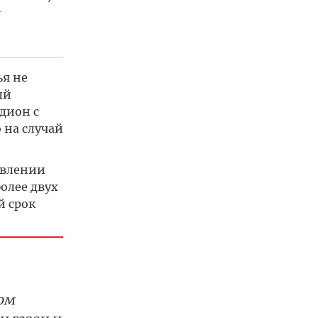
ья не
ый
дион с
 на случай
авлении
олее двух
й срок
ом