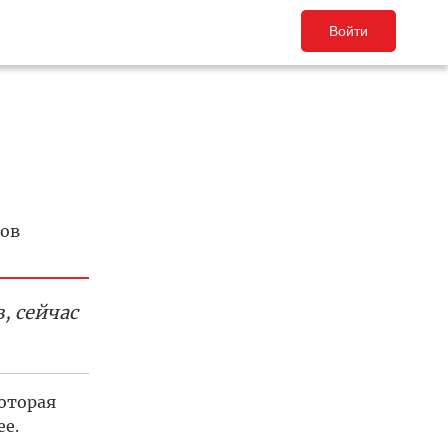
Войти
ров
, сейчас
оторая
е.