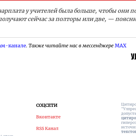
зарплата у учителей была больше, чтобы они п
 получают сейчас за полторы или две, — поясни
ам-канале
. Также читайте нас в мессенджере
MAX
Цитиро
СОЦСЕТИ
"Улпре
допуст
Вконтакте
цитир
гиперс
источн
RSS Канал
тексто