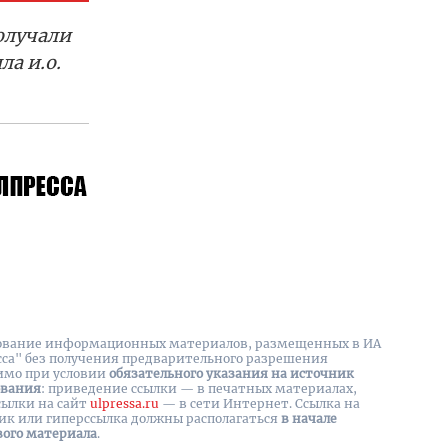
олучали
ла и.о.
вание информационных материалов, размещенных в ИА
сса" без получения предварительного разрешения
имо при условии
обязательного указания на источник
ования
: приведение ссылки — в печатных материалах,
сылки на cайт
ulpressa.ru
— в сети Интернет. Ссылка на
ик или гиперссылка должны располагаться
в начале
вого материала
.