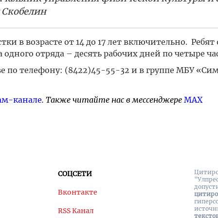
 Скобелин
ки в возрасте от 14 до 17 лет включительно. Ребят
одного отряда – десять рабочих дней по четыре час
 по телефону: (8422)45-55-32 и в группе МБУ «Си
ам-канале
. Также читайте нас в мессенджере
MAX
Цитиро
СОЦСЕТИ
"Улпре
допуст
Вконтакте
цитир
гиперс
источн
RSS Канал
тексто