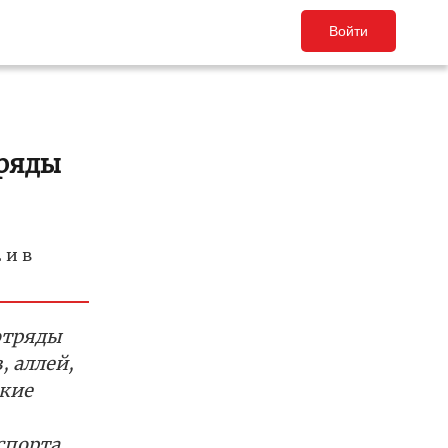
Войти
тряды
 и в
отряды
, аллей,
ские
спорта