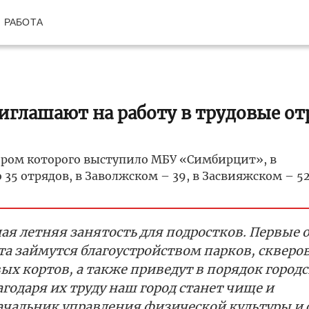
РАБОТА
иглашают на работу в трудовые о
ором которого выступило МБУ «Симбирцит», в
 отрядов, в Заволжском – 39, в Засвияжском – 52
ая летняя занятость для подростков. Первые 
та займутся благоустройством парков, скверов
х кортов, а также приведут в порядок город
агодаря их труду наш город станет чище и
начальник управления физической культуры и 