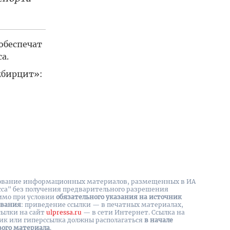
 обеспечат
а.
мбирцит»:
вание информационных материалов, размещенных в ИА
сса" без получения предварительного разрешения
имо при условии
обязательного указания на источник
ования
: приведение ссылки — в печатных материалах,
сылки на cайт
ulpressa.ru
— в сети Интернет. Ссылка на
ик или гиперссылка должны располагаться
в начале
вого материала
.