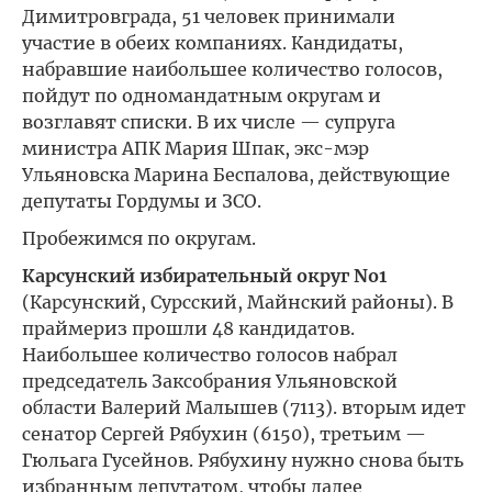
Димитровграда, 51 человек принимали
участие в обеих компаниях. Кандидаты,
набравшие наибольшее количество голосов,
пойдут по одномандатным округам и
возглавят списки. В их числе — супруга
министра АПК Мария Шпак, экс-мэр
Ульяновска Марина Беспалова, действующие
депутаты Гордумы и ЗСО.
Пробежимся по округам.
Карсунский избирательный округ No1
(Карсунский, Сурсский, Майнский районы). В
праймериз прошли 48 кандидатов.
Наибольшее количество голосов набрал
председатель Заксобрания Ульяновской
области Валерий Малышев (7113). вторым идет
сенатор Сергей Рябухин (6150), третьим —
Гюльага Гусейнов. Рябухину нужно снова быть
избранным депутатом, чтобы далее