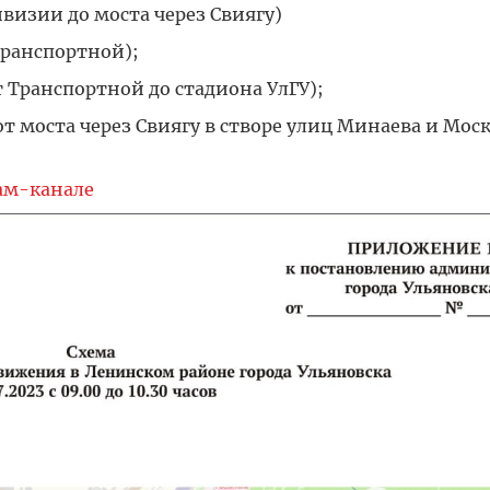
изии до моста через Свиягу)
Транспортной);
 Транспортной до стадиона УлГУ);
т моста через Свиягу в створе улиц Минаева и Мос
ам-канале