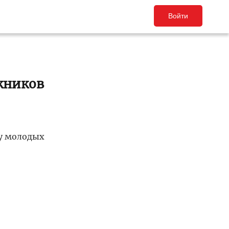
Войти
скников
ку молодых