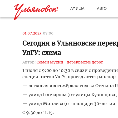
АФИША
АВТО
01.07.2023
07:00
Сегодня в Ульяновске пере
УлГУ: схема
Автор:
Семен Мукин
перекрытие дорог
1 июля с 9:00 до 10:30 в связи с провед
специалистов УлГУ, проезд автотранспорт
— легковая «восьмёрка» спуска Степана Р
— улица Гончарова (от улицы Кузнецова 
— улица Минаева (от площади 30-летия 
C 9:30 до 11:15: