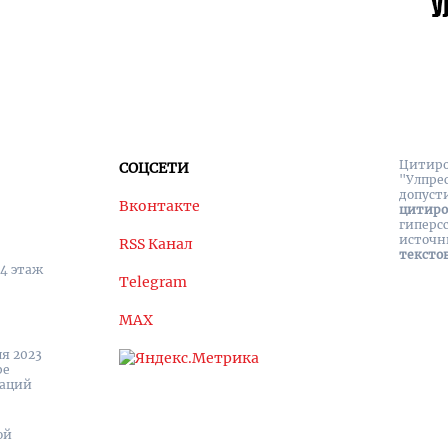
Цитиро
СОЦСЕТИ
"Улпре
допуст
Вконтакте
цитир
гиперс
источн
RSS Канал
тексто
 4 этаж
Telegram
MAX
я 2023
ре
каций
ой