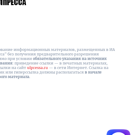
вание информационных материалов, размещенных в ИА
сса" без получения предварительного разрешения
имо при условии
обязательного указания на источник
ования
: приведение ссылки — в печатных материалах,
сылки на cайт
ulpressa.ru
— в сети Интернет. Ссылка на
ик или гиперссылка должны располагаться
в начале
вого материала
.