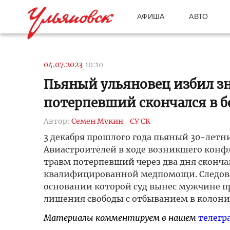
АФИША
АВТО
04.07.2023
10:10
Пьяный ульяновец избил зн
потерпевший скончался в 
Автор:
Семен Мукин
СУ СК
3 декабря прошлого года пьяный 30-летн
Авиастроителей в ходе возникшего конфл
травм потерпевший через два дня скончал
квалифицированной медпомощи. Следоват
основании которой суд вынес мужчине при
лишения свободы с отбыванием в колони
Материалы комментируем в нашем
телегр