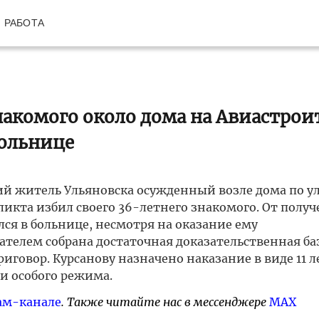
РАБОТА
акомого около дома на Авиастрои
больнице
ий житель Ульяновска осужденный возле дома по у
икта избил своего 36-летнего знакомого. От полу
ся в больнице, несмотря на оказание ему
елем собрана достаточная доказательственная баз
говор. Курсанову назначено наказание в виде 11 л
и особого режима.
ам-канале
. Также читайте нас в мессенджере
MAX