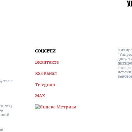
Цитиро
СОЦСЕТИ
"Улпре
допуст
Вконтакте
цитир
гиперс
источн
RSS Канал
тексто
 4 этаж
Telegram
MAX
я 2023
ре
каций
ой