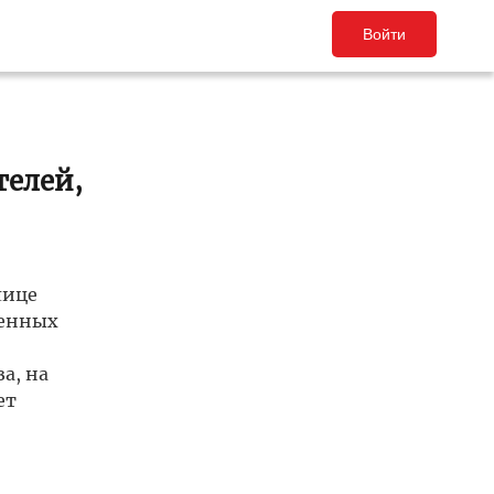
Войти
телей,
лице
ченных
а, на
ет