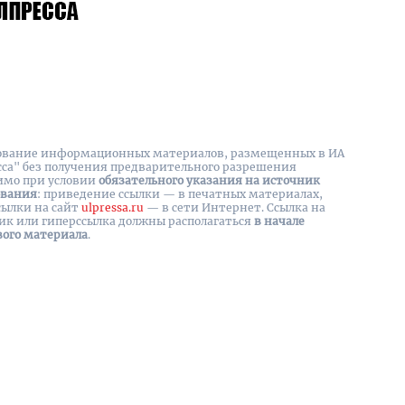
вание информационных материалов, размещенных в ИА
сса" без получения предварительного разрешения
имо при условии
обязательного указания на источник
ования
: приведение ссылки — в печатных материалах,
сылки на cайт
ulpressa.ru
— в сети Интернет. Ссылка на
ик или гиперссылка должны располагаться
в начале
вого материала
.