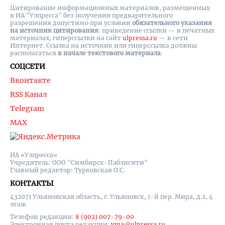
Цитирование информационных материалов, размещенных
в ИА "Улпресса" без получения предварительного
разрешения допустимо при условии
обязательного указания
на источник цитирования
: приведение ссылки — в печатных
материалах, гиперссылки на cайт
ulpressa.ru
— в сети
Интернет. Ссылка на источник или гиперссылка должны
располагаться
в начале текстового материала
.
СОЦСЕТИ
Вконтакте
RSS Канал
Telegram
MAX
ИА «Улпресса»
Учредитель: ООО "Симбирск-Паблисити"
Главный редактор: Турковская О.С.
КОНТАКТЫ
432071 Ульяновская область, г. Ульяновск, 1-й пер. Мира, д.2, 4
этаж
Телефон редакции:
8 (902) 007-79-00
Электронная почта редакции:
yma@ulpressa.ru