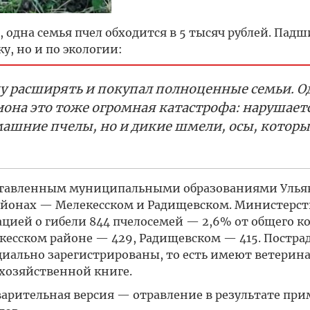
одна семья пчел обходится в 5 тысяч рублей. Падш
у, но и по экологии:
еку расширять и покупал полноценные семьи. О
гиона это тоже огромная катастрофа: нарушает
омашние пчелы, но и дикие шмели, осы, котор
дставленным муниципальными образованиями Улья
районах — Мелекесском и Радищевском. Министерст
ацией о гибели 844 пчелосемей — 2,6% от общего к
екесском районе — 429, Радищевском — 415. Постра
циально зарегистрированы, то есть имеют ветерин
охозяйственной книге.
арительная версия — отравление в результате пр