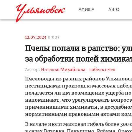
АФИША
АВТО
12.07.2023
09:03
Пчелы попали в рапство: у
за обработки полей химик
Автор:
Наталья Михайлова
гибель пчел
Пчеловоды из разных районов Ульяновск
пестицидами произошла массовая гибель
полагается ли им возмещение ущерба по 
напоминают, что урегулировать вопрос 
применившими химикаты, в досудебном
нормативными правовыми актами компен
В начале июля массовая гибель более 300
в селах Вязовка, Паньшино, Рябина, Орех