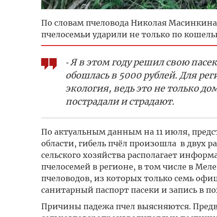
По словам пчеловода Николая Масинкина, 
пчелосемьи ударили не только по кошельк
⁃ Я в этом году решил свою пас
обошлась в 5000 рублей. Для ре
экология, ведь это не только д
пострадали и страдают.
По актуальным данным на 11 июля, пре
области, гибель пчёл произошла в двух 
сельского хозяйства располагает информ
пчелосемей в регионе, в том числе в Мел
пчеловодов, из которых только семь офи
санитарный паспорт пасеки и запись в п
Причины падежа пчел выясняются. Предв