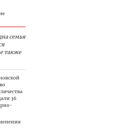
ие
дна семья
ся
ые также
новской
во
оличества
дали 36
арно-
именения