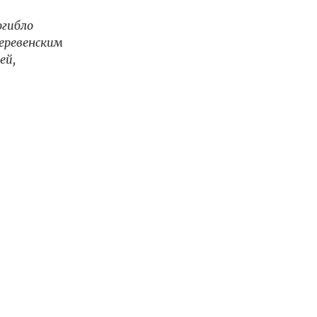
огибло
деревенским
ей,