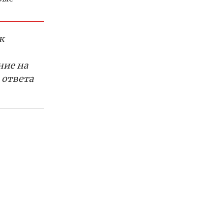
к
ние на
 ответа