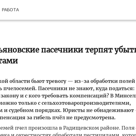
РАБОТА
льяновские пасечники терпят убыт
атами
ой области бьют тревогу — из-за обработки полей
 пчелосемей. Пасечники не знают, куда податься:
закону и с кого требовать компенсаций? В Минсел
можно только с сельхозтоваропроизводителями,
 и судебном порядках. Юристы не обнадеживают
сация за гибель пчёл не предусмотрена.
 семей пчел произошла в Радищевском районе. Поля 
овка и окрестностях обработали пестицидами, кото