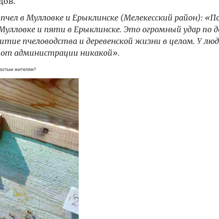
дов.
чел в Мулловке и Ерыклинске (Мелекесский район): «
П
 Мулловке и пяти в Ерыклинске. Это огромный удар по 
ие пчеловодства и деревенской жизни в целом. У люд
ы от администрации никакой».