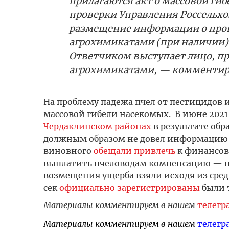
прилагаются акт о массовой гиб
проверки Управления Россельх
размещение информации о пров
агрохимикатами (при наличии) 
Ответчиком выступает лицо, пр
агрохимикатами, — комментир
На проблему падежа пчел от пестицидов
массовой гибели насекомых. В июне 2021 
Чердаклинском районах
в результате обра
долж­ным об­ра­зом не до­вел ин­форма­цию
виновного
обещали привлечь
к финансов
выплатить пчеловодам компенсацию — по
возмещения ущерба взяли исходя из средн
сек
офи­ци­аль­но за­регист­ри­рова­ны
бы­ли т
Материалы комментируем в нашем
телегр
Материалы комментируем в нашем
телегр