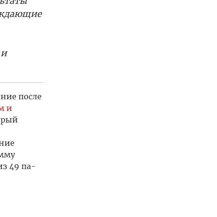
льтаты
рждающие
 и
ние после
м и
торый
ение
умму
з 49 па­