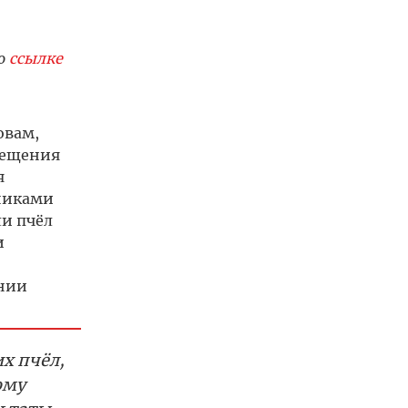
о
ссылке
овам,
мещения
я
тниками
и пчёл
и
ении
х пчёл,
ому