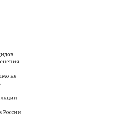
цидов
менения.
имо не
ь
золяции
в России