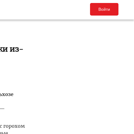
Войти
ки из-
ьхозе
 —
с горохом
рые