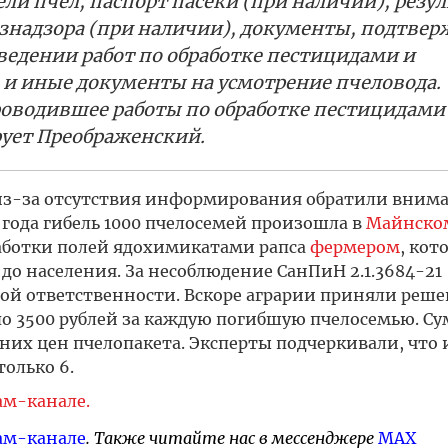
ели пчёл, паспорт пасеки (при наличии), резу
ознадзора (при наличии), документы, подтве
едении работ по обработке пестицидами и
и иные документы на усмотрение пчеловода.
оводившее работы по обработке пестицидами
ует Преображенский.
 из-за отсутствия информирования обратили внима
года гибель 1000 пче­лосе­мей произошла в
Майнско
ботки по­лей ядо­хими­ката­ми рап­са
фер­ме­ром
, ко­
 до на­селе­ния. За несоблюдение СанПиН 2.1.3684-21
ой ответственности. Вскоре аграрии приняли реш
 3500 рублей за каждую погибшую пчелосемью. С
их цен пчелопакета. Эксперты подчеркивали, что и
оль­ко 6.
ам-канале.
ам-канале
. Также читайте нас в мессенджере
MAX