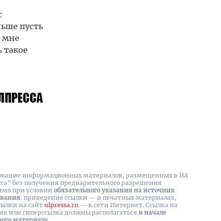
с
льше пусть
о мне
ь такое
вание информационных материалов, размещенных в ИА
сса" без получения предварительного разрешения
имо при условии
обязательного указания на источник
ования
: приведение ссылки — в печатных материалах,
сылки на cайт
ulpressa.ru
— в сети Интернет. Ссылка на
ик или гиперссылка должны располагаться
в начале
вого материала
.