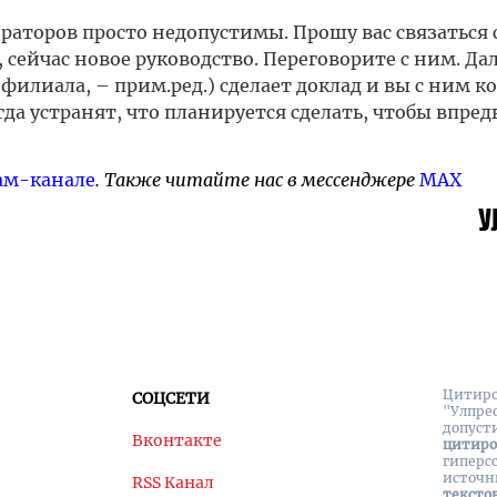
раторов просто недопустимы. Прошу вас связаться 
 сейчас новое руководство. Переговорите с ним. Да
филиала, – прим.ред.) сделает доклад и вы с ним к
да устранят, что планируется сделать, чтобы впред
ам-канале
. Также читайте нас в мессенджере
MAX
Цитиро
СОЦСЕТИ
"Улпре
допуст
Вконтакте
цитир
гиперс
источн
RSS Канал
тексто