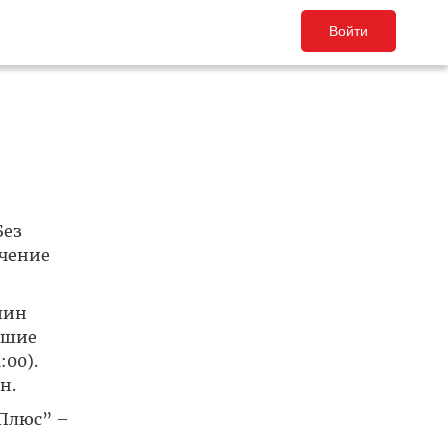
Войти
Без
ючение
шин
йшие
:00).
н.
 Плюс” –