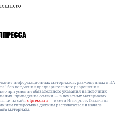
ынешнего
вание информационных материалов, размещенных в ИА
сса" без получения предварительного разрешения
имо при условии
обязательного указания на источник
ования
: приведение ссылки — в печатных материалах,
сылки на cайт
ulpressa.ru
— в сети Интернет. Ссылка на
ик или гиперссылка должны располагаться
в начале
вого материала
.