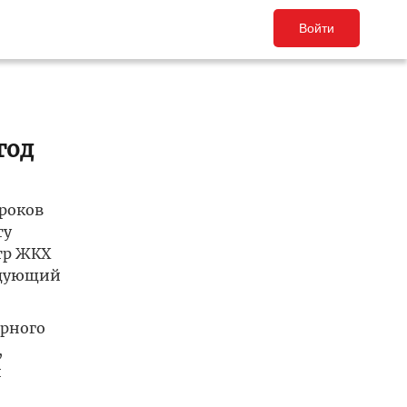
Войти
год
сроков
ту
тр ЖКХ
ледующий
орного
,
и