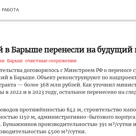
РАБОТА
 в Барыше перенесли на будущий 
ан
Барыш
очистные сооружения
ельства договорилось с Минстроем РФ о переносе 
ний в Барыше. Объект реконструируют по нацпроек
ракта — более 368 млн рублей. Как уточнил минис
ы в 2022 и в 2023 году, остальное перенесено на с
оводов протяжённостью 842 м, строительство нап
остью 1150 м, административно-бытового корпуса
. Бумажников производительностью 391 м³/сутки 
водительностью 4500 м³/сутки.