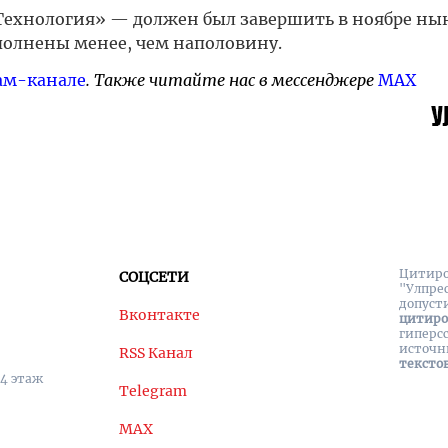
Технология» — должен был завершить в ноябре н
полнены менее, чем наполовину.
ам-канале
. Также читайте нас в мессенджере
MAX
Цитиро
СОЦСЕТИ
"Улпре
допуст
Вконтакте
цитир
гиперс
источн
RSS Канал
тексто
 4 этаж
Telegram
MAX