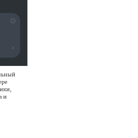
ильный
ере
ики,
а и