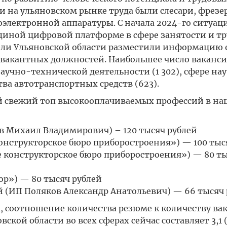
 на ульяновском рынке труда были слесари, фрез
электронной аппаратуры. С начала 2024-го ситуац
единой цифровой платформе в сфере занятости и т
ели Ульяновской области разместили информацию 
и вакантных должностей. Наибольшее число ваканс
аучно-технической деятельности (1 302), сфере на
тва автотранспортных средств (623).
 свежий топ высокооплачиваемых профессий в н
в Михаил Владимирович) – 120 тысяч рублей
нструкторское бюро приборостроения») — 100 тыс
 конструкторское бюро приборостроения») — 80 т
р») — 80 тысяч рублей
й (ИП Поляков Александр Анатольевич) — 66 тысяч 
, соотношение количества резюме к количеству ва
кой области во всех сферах сейчас составляет 3,1 