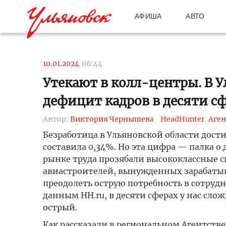
АФИША
АВТО
10.01.2024
06:44
Утекают в колл-центры. В 
дефицит кадров в десяти с
Автор:
Виктория Чернышева
HeadHunter
Аген
Безработица в Ульяновской области дост
составила 0,34%. Но эта цифра — палка о 
рынке труда прозябали высококлассные с
авиастроителей, вынужденных зарабатыва
преодолеть острую потребность в сотруд
данным HH.ru, в десяти сферах у нас сл
острый.
Как рассказали в региональном Агентстве