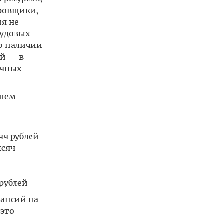
еровщики,
ия не
рудовых
о наличии
ий — в
учных
ашем
яч рублей
ысяч
рублей
кансий на
(это