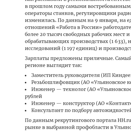
в прошлом году самыми востребованными
операторы станков, регулировщики радио
изменилась. По данным на 9 января, на 
отношений «Работа в России» работодат
более 20 тысяч свободных рабочих мест 
обрабатывающих производствах (1 633), н
исследований (1 197 единиц) и производс
Зарплаты предложены приличные. Самый
регионе выглядит так:
Заместитель руководителя (ИП Киндее
Резьбошлифовщик (АО «Ульяновское ко
Инженер — технолог (АО «Ульяновское
рублей
Инженер — конструктор (АО «Контакто
Консультант по подбору автожидкосте
По данным рекрутингового портала HH.ru
рынке в выбранной профобласти в Ульяновс