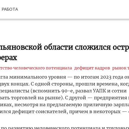
РАБОТА
Ульяновской области сложился ост
ферах
тство человеческого потенциала
дефицит кадров
рынок 
игла минимального уровня — по итогам 2023 года о
двух концах. С одной стороны, прошли времена, ког
пециалисты (вспомнить 90-е, развал УАПК и сотни
ть торговлей на рынке). С другой — предприятия 
никах, несмотря на предлагаемую приличную зарпла
ожился дефицит соискателей, причем в некоторых —
 по развитию человеческого потенциала и трудовых