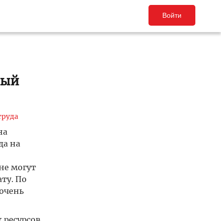
Войти
рый
труда
на
да на
не могут
ту. По
 очень
 ресурсов,