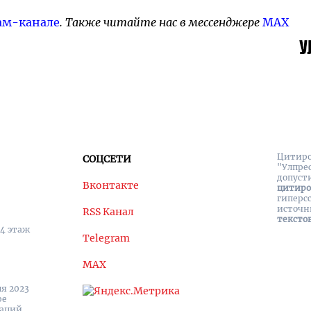
ам-канале
. Также читайте нас в мессенджере
MAX
Цитиро
СОЦСЕТИ
"Улпре
допуст
Вконтакте
цитир
гиперс
источн
RSS Канал
тексто
 4 этаж
Telegram
MAX
я 2023
ре
каций