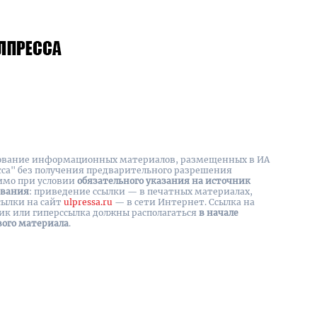
вание информационных материалов, размещенных в ИА
сса" без получения предварительного разрешения
имо при условии
обязательного указания на источник
ования
: приведение ссылки — в печатных материалах,
сылки на cайт
ulpressa.ru
— в сети Интернет. Ссылка на
ик или гиперссылка должны располагаться
в начале
вого материала
.