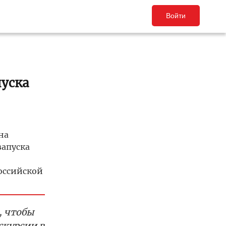
Войти
уска
на
запуска
российской
, чтобы
скурсии в