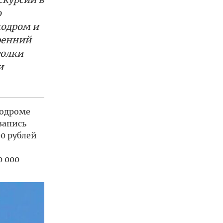
о
модром и
ренний
голки
и
модроме
запись
0 рублей
 000