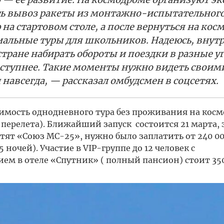
ть вывоз ракеты из монтажно-испытательног
на стартовом столе, а после вернуться на кос
циальные туры для школьников. Надеюсь, внут
стране набирать обороты и поездки в разные у
доступнее. Такие моменты нужно видеть своим
 навсегда, — рассказал омбудсмен в соцсетях.
оимость однодневного тура без проживания на кос
з перелета). Ближайший запуск состоится 21 марта, 
стят «Союз МС-25», нужно было заплатить от 240 00
 ночей). Участие в VIP-группе до 12 человек с
м в отеле «Спутник» ( полный пансион) стоит 350