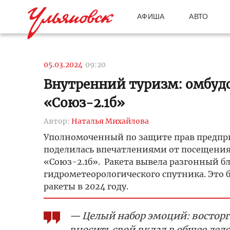
АФИША
АВТО
05.03.2024
09:20
Внутренний туризм: омбудс
«Союз-2.1б»
Автор:
Наталья Михайлова
Уполномоченный по защите прав предпр
поделилась впечатлениями от посещения 
«Союз-2.1б». Ракета вывела разгонный б
гидрометеорологического спутника. Это 
ракеты в 2024 году.
— Целый набор эмоций: восторг,
вносить свой вклад в общее дел