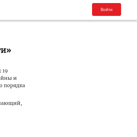
Войти
ти»
 19
ойны и
о порядка
елающий,