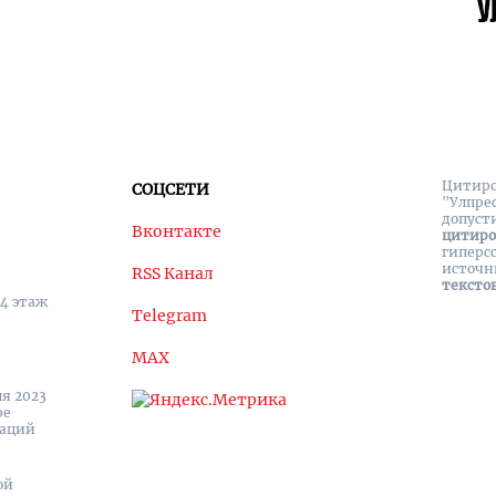
Цитиро
СОЦСЕТИ
"Улпре
допуст
Вконтакте
цитир
гиперс
источн
RSS Канал
тексто
 4 этаж
Telegram
MAX
я 2023
ре
каций
ой