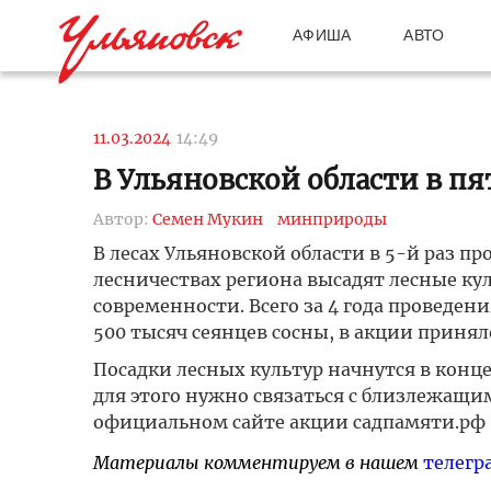
АФИША
АВТО
11.03.2024
14:49
В Ульяновской области в п
Автор:
Семен Мукин
минприроды
В лесах Ульяновской области в 5-й раз пр
лесничествах региона высадят лесные ку
современности. Всего за 4 года проведен
500 тысяч сеянцев сосны, в акции приняло
Посадки лесных культур начнутся в конц
для этого нужно связаться с близлежащи
официальном сайте акции садпамяти.рф
Материалы комментируем в нашем
телегр