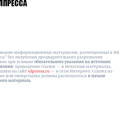
вание информационных материалов, размещенных в ИА
сса" без получения предварительного разрешения
имо при условии
обязательного указания на источник
ования
: приведение ссылки — в печатных материалах,
сылки на cайт
ulpressa.ru
— в сети Интернет. Ссылка на
ик или гиперссылка должны располагаться
в начале
вого материала
.