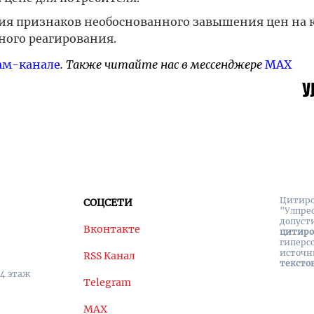
ния признаков необоснованного завышения цен на
ого реагирования.
ам-канале
. Также читайте нас в мессенджере
MAX
Цитиро
СОЦСЕТИ
"Улпре
допуст
Вконтакте
цитир
гиперс
источн
RSS Канал
тексто
 4 этаж
Telegram
MAX