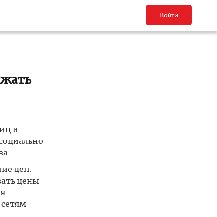
Войти
ожать
иц и
 социально
ва.
ие цен.
вать цены
ия
 сетям