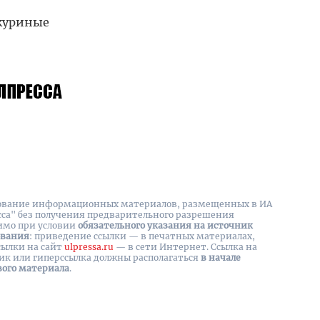
 куриные
вание информационных материалов, размещенных в ИА
сса" без получения предварительного разрешения
имо при условии
обязательного указания на источник
ования
: приведение ссылки — в печатных материалах,
сылки на cайт
ulpressa.ru
— в сети Интернет. Ссылка на
ик или гиперссылка должны располагаться
в начале
вого материала
.