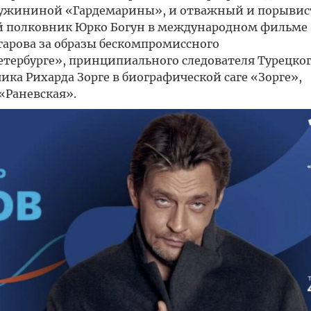
ружининой «Гардемарины», и отважный и порывис
ий полковник Юрко Богун в международном фильме
арова за образы бескомпромиссного
тербурге», принципиального следователя Турецког
ка Рихарда Зорге в биографической саге «Зорге»,
 «Раневская».