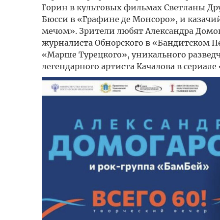
Горин в культовых фильмах Светланы Д
Бюсси в «Графине де Монсоро», и казач
мечом». Зрители любят Александра Домог
журналиста Обнорского в «Бандитском Пе
«Марше Турецкого», уникального разведчи
легендарного артиста Качалова в сериале