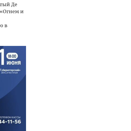
тый Де
 «Огнем и
о в