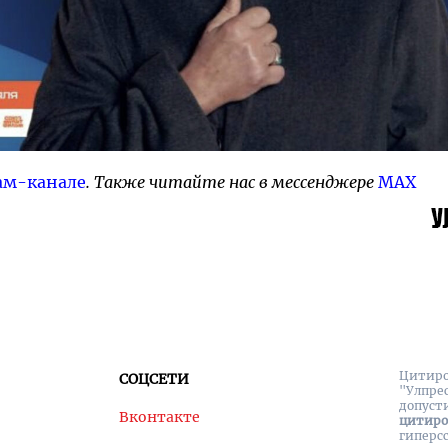
ам-канале
. Также читайте нас в мессенджере
MAX
Цитиро
СОЦСЕТИ
"Улпре
допуст
Вконтакте
цитир
гиперс