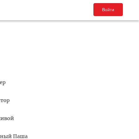
Войти
ер
втор
живой
стный Паша