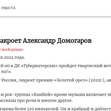
РАБОТА
закроет Александр Домогаров
 всей души»
 2024 года.
18:00 в ДК «Губернаторски» пройдет творческий веч
60!».
оссии, лауреат премии «Золотой орел» (2021г.), а
а и рок-группы «БамБей» кроме музыки включает 
ассказы про роли и многое другое.
арова более 120 киноролей. Он и храбрый и добле