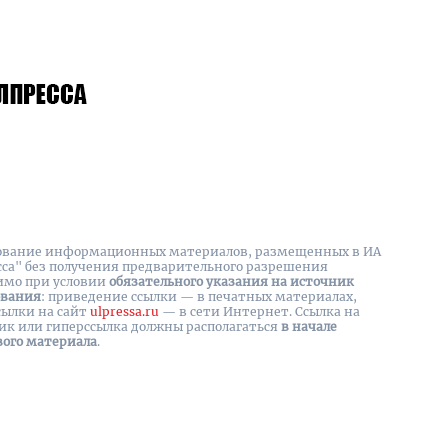
вание информационных материалов, размещенных в ИА
сса" без получения предварительного разрешения
имо при условии
обязательного указания на источник
ования
: приведение ссылки — в печатных материалах,
сылки на cайт
ulpressa.ru
— в сети Интернет. Ссылка на
ик или гиперссылка должны располагаться
в начале
вого материала
.