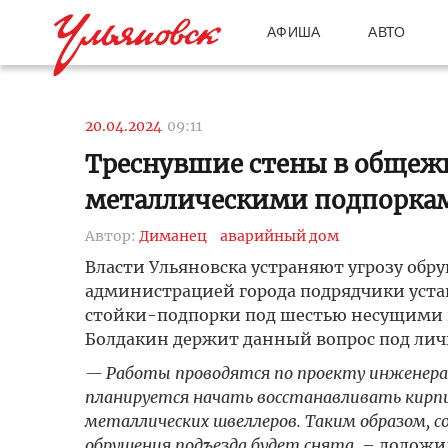
АФИША
АВТО
20.04.2024
09:11
Треснувшие стены в общеж
металлическими подпорка
Автор:
Диманец
аварийный дом
Власти Ульяновска устраняют угрозу обр
администрацией города подрядчики уста
стойки-подпорки под шестью несущими п
Болдакин держит данный вопрос под ли
— Работы проводятся по проекту инженера
планируется начать восстанавливать кирп
металлических швеллеров. Таким образом, с
обрушения подъезда будет снята,
– доложил