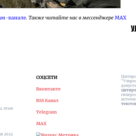
ам-канале
. Также читайте нас в мессенджере
MAX
Цитиро
СОЦСЕТИ
"Улпре
допуст
Вконтакте
цитир
гиперс
источн
RSS Канал
тексто
 4 этаж
Telegram
MAX
я 2023