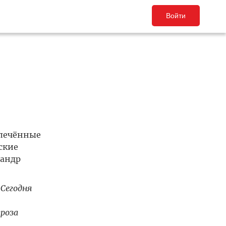
Войти
влечённые
ские
сандр
Сегодня
гроза