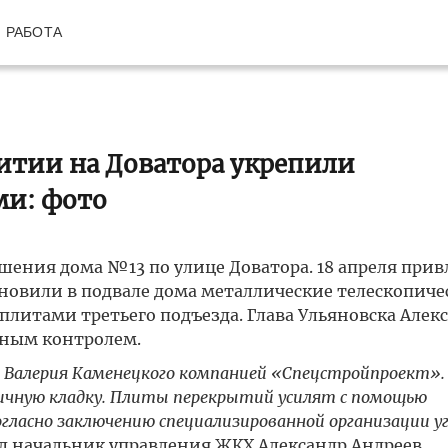
РАБОТА
итии на Доватора укрепили
ми: фото
ушения дома №13 по улице Доватора. 18 апреля при
новили в подвале дома металлические телескопиче
литами третьего подъезда. Глава Ульяновска Алек
чным контролем.
 Валерия Каменецкого компанией «Спецстройпроект». 
ичную кладку. Плиты перекрытий усилят с помощью
огласно заключению специализированной организации у
 начальник управления ЖКХ Александр Андреев.