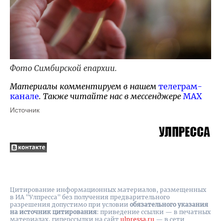
Фото Симбирской епархии.
Материалы комментируем в нашем
телеграм-
канале
. Также читайте нас в мессенджере
MAX
Источник
Цитирование информационных материалов, размещенных
в ИА "Улпресса" без получения предварительного
разрешения допустимо при условии
обязательного указания
на источник цитирования
: приведение ссылки — в печатных
материалах, гиперссылки на cайт
ulpressa.ru
— в сети