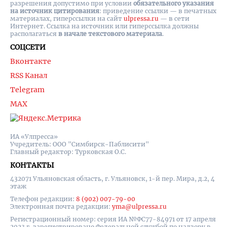
разрешения допустимо при условии
обязательного указания
на источник цитирования
: приведение ссылки — в печатных
материалах, гиперссылки на cайт
ulpressa.ru
— в сети
Интернет. Ссылка на источник или гиперссылка должны
располагаться
в начале текстового материала
.
СОЦСЕТИ
Вконтакте
RSS Канал
Telegram
MAX
ИА «Улпресса»
Учредитель: ООО "Симбирск-Паблисити"
Главный редактор: Турковская О.С.
КОНТАКТЫ
432071 Ульяновская область, г. Ульяновск, 1-й пер. Мира, д.2, 4
этаж
Телефон редакции:
8 (902) 007-79-00
Электронная почта редакции:
yma@ulpressa.ru
Регистрационный номер: серия ИА №ФС77-84971 от 17 апреля
2023 г, зарегистрировано Федеральной службой по надзору в