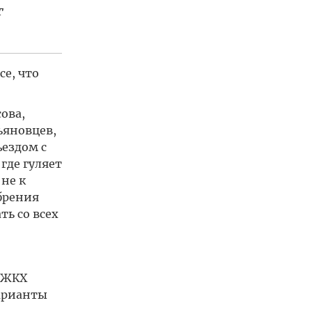
т
е, что
ова,
ьяновцев,
ъездом с
где гуляет
не к
обрения
ь со всех
нЖКХ
варианты