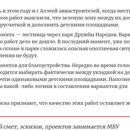
 в этом году и с Аллеей авиастроителей, когда мес
ом работ выяснили, что зеленую зону между их д
брусчаткой и дополнить детскими площадками.
оекта — лестница через парк Дружбы Народов. Вар
о работ дело не дошло. В последний момент, уже по
 склоне в парке сложилась опасная оползневая сит
ления не будут.
оектов для благоустройства. Нередко во время голо
одится выбирать фактически между укладкой на д
почти одинаковыми детскими площадками. Наполн
 а какой-либо логики в составлении вариантов для
ска признают, что качество этих работ оставляет 
й смет, эскизов, проектов занимается МБУ