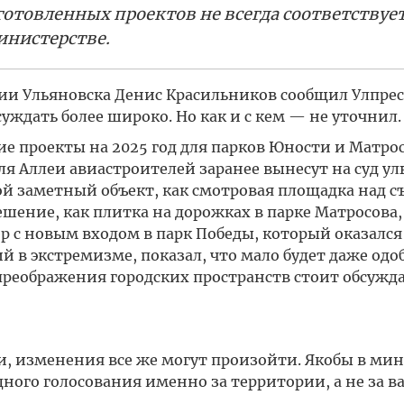
готовленных проектов не всегда соответствуе
инистерстве.
рии Ульяновска Денис Красильников сообщил Улпресс
уждать более широко. Но как и с кем — не уточнил.
ие проекты на 2025 год для парков Юности и Матрос
ля Аллеи авиастроителей заранее вынесут на суд ул
кой заметный объект, как смотровая площадка над с
ешение, как плитка на дорожках в парке Матросова, 
р с новым входом в парк Победы, который оказался 
й в экстремизме, показал, что мало будет даже од
преображения городских пространств стоит обсуждат
, изменения все же могут произойти. Якобы в ми
ого голосования именно за территории, а не за 