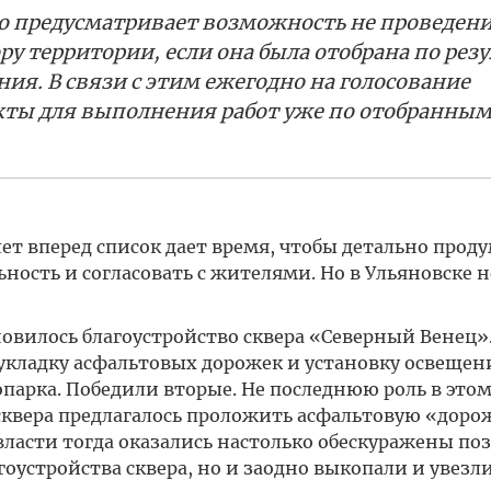
о предусматривает возможность не проведен
ру территории, если она была отобрана по рез
ия. В связи с этим ежегодно на голосование
кты для выполнения работ уже по отобранны
ет вперед список дает время, чтобы детально проду
ьность и согласовать с жителями. Но в Ульяновске н
овилось благоустройство сквера «Северный Венец»
 укладку асфальтовых дорожек и установку освещени
опарка. Победили вторые. Не последнюю роль в этом
 сквера предлагалось проложить асфальтовую «доро
власти тогда оказались настолько обескуражены по
гоустройства сквера, но и заодно выкопали и увезли