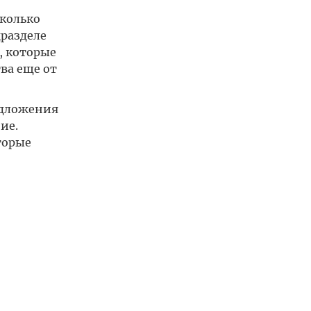
сколько
дразделе
, которые
ва еще от
едложения
ие.
торые