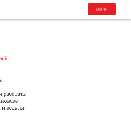
Войти
ной
х —
и работать
яновске
и есть ли