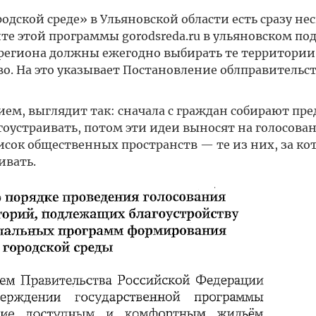
дской среде» в Ульяновской области есть сразу не
те этой программы gorodsreda.ru в ульяновском по
и региона должны ежегодно выбирать те территории
о. На это указывает Постановление облправительст
ем, выглядит так: сначала с граждан собирают пр
гоустраивать, потом эти идеи выносят на голосован
сок общественных пространств — те из них, за ко
ивать.