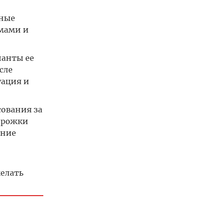
тные
омами и
ианты ее
сле
уация и
сования за
орожки
ение
желать