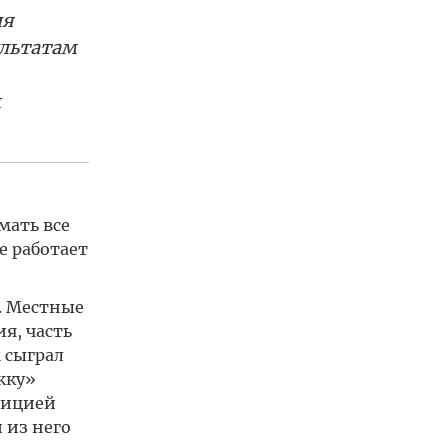
ия
ультатам
м
мать все
е работает
. Местные
я, часть
 сыграл
жку»
зицией
 из него