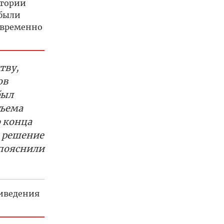
итории
 были
овременно
тву,
ов
был
бъема
о конца
о решение
 пояснили
риведения