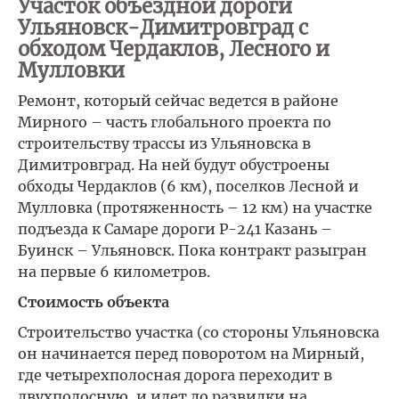
Участок объездной дороги
Ульяновск-Димитровград с
обходом Чердаклов, Лесного и
Мулловки
Ремонт, который сейчас ведется в районе
Мирного – часть глобального проекта по
строительству трассы из Ульяновска в
Димитровград. На ней будут обустроены
обходы Чердаклов (6 км), поселков Лесной и
Мулловка (протяженность – 12 км) на участке
подъезда к Самаре дороги Р-241 Казань –
Буинск – Ульяновск. Пока контракт разыгран
на первые 6 километров.
Стоимость объекта
Строительство участка (со стороны Ульяновска
он начинается перед поворотом на Мирный,
где четырехполосная дорога переходит в
двухполосную, и идет до развилки на