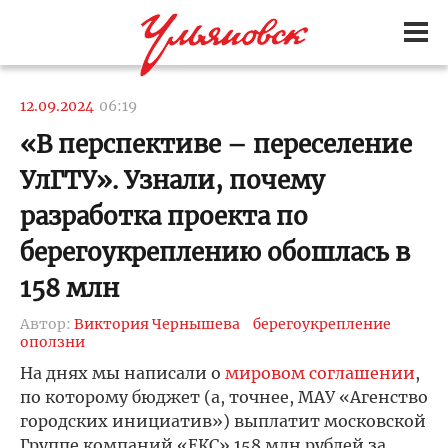
12.09.2024
06:19
«В перспективе – переселение
УлГТУ». Узнали, почему
разработка проекта по
берегоукреплению обошлась в
158 млн
Автор:
Виктория Чернышева
берегоукрепление
оползни
На днях мы написали о
мировом соглашении
,
по которому бюджет (а, точнее, МАУ «Агенство
городских инициатив») выплатит московской
Группе компаний «ЕКС» 158 млн рублей за